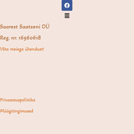
F
Skip
a
to
c
Menu
e
content
b
Saarest Saatseni OÜ
o
o
Reg. nr. 16960618
k
Võta meiega ühendust!
Privaatsuspoliitika
Müügitingimused