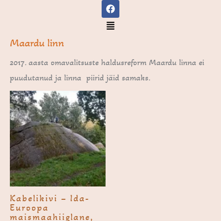
F
Skip
a
to
c
Menu
e
content
b
Maardu linn
o
o
2017. aasta omavalitsuste haldusreform Maardu linna ei
k
puudutanud ja linna piirid jäid samaks.
Kabeli­kivi – Ida-
Euroopa
maismaahiiglane,