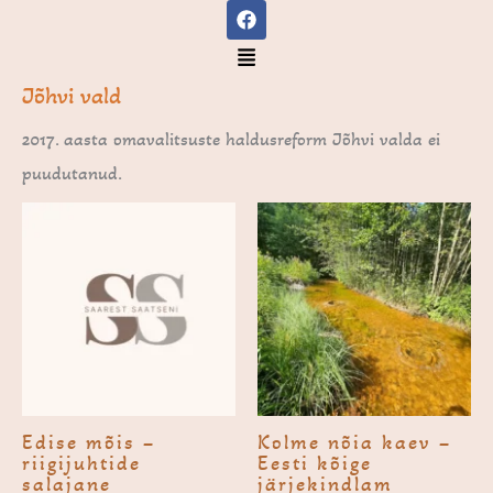
F
Skip
a
to
c
Menu
e
content
b
Jõhvi vald
o
o
2017. aasta omavalitsuste haldusreform Jõhvi valda ei
k
puudutanud.
Edise mõis –
Kolme nõia kaev –
riigijuhtide
Eesti kõige
salajane
järjekindlam