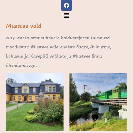
F
Skip
a
to
c
Menu
e
content
b
Mustvee vald
o
o
2017. aasta omavalitsuste haldusreformi tulemusel
k
moodustati Mustvee vald endiste Saare, Avinurme,
Lohusuu ja Kasepää valdade ja Mustvee linna
ühendamisega.