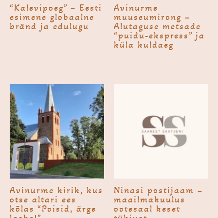
“Kalevi­poeg” – Eesti
Avi­nurme
esimene globaalne
muuseumi­rong –
bränd ja edulugu
Alutaguse metsade
“puidu-ekspress” ja
küla kuldaeg
Avi­nurme kirik, kus
Ninasi posti­jaam –
otse altari ees
maailmakuulus
kõlas “Poisid, ärge
ootesaal keset
laske!”
tühjust