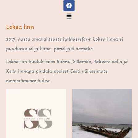
F
Skip
a
to
c
Menu
e
content
b
Loksa linn
o
o
2017. aasta omavalitsuste haldusreform Loksa linna ei
k
puudutanud ja linna piirid jäid samaks.
Loksa inn kuulub koos Ruhnu, Sillamäe, Rakvere valla ja
Keila linnaga pindala poolest Eesti väikseimate
omavalitsuste hulka.