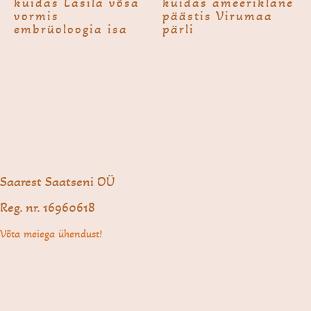
kuidas Lasila võsa
kuidas ameeriklane
vormis
päästis Virumaa
embrüoloogia isa
pärli
Saarest Saatseni OÜ
Reg. nr. 16960618
Võta meiega ühendust!