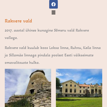
F
Skip
a
to
c
Menu
e
content
b
Rakvere vald
o
o
2017. aastal ühines kunagine Sõmeru vald Rakvere
k
vallaga.
Rakvere vald kuulub koos Loksa linna, Ruhnu, Keila linna
ja Sillamäe linnaga pindala poolest Eesti väikseimate
omavalitsuste hulka.