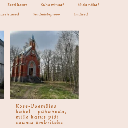
Eesti kaart
Kuhu minna?
Mida näha?
aseletused
Teadmisteproov
Uudised
Kose-Uuemõi­sa
kabel – pühakoda,
mille katus pidi
saama ämbriteks