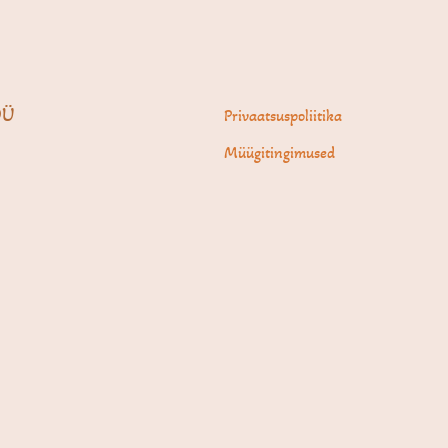
OÜ
Privaatsuspoliitika
Müügitingimused