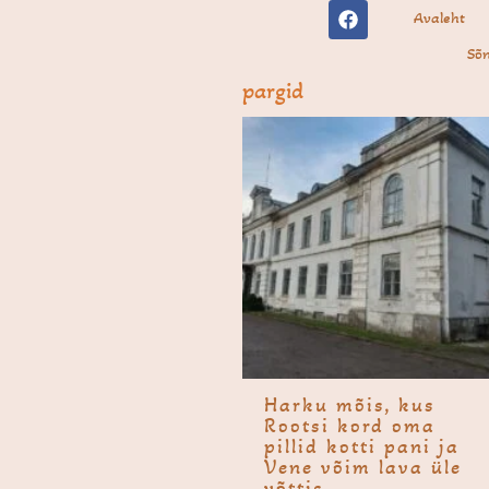
F
Skip
Avaleht
a
to
c
Sõn
e
content
b
pargid
o
o
k
Harku mõis, kus
Rootsi kord oma
pillid kotti pani ja
Vene võim lava üle
võttis