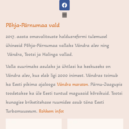
F
Skip
a
to
c
Menu
e
content
b
Põhja-Pärnumaa vald
o
o
2017. aasta omavalitsuste haldusreformi tulemusel
k
ühinesid Põhja-Pärnumaa vallaks Vändra alev ning
Vändra, Tootsi ja Halinga vallad.
Valla suurimaks asulaks ja ühtlasi ka
keskuseks on
Vändra alev
, kus elab ligi 2000 inimest. Vändras toimub
ka Eesti pikima ajalooga
. Pärnu-Jaagupis
Vändra maraton
toodetakse ka üle Eesti tuntud magusaid kõrsikuid. Tootsi
kunagise briketitehase ruumides asub täna
Eesti
Turbamuuseum
.
Rohkem infot