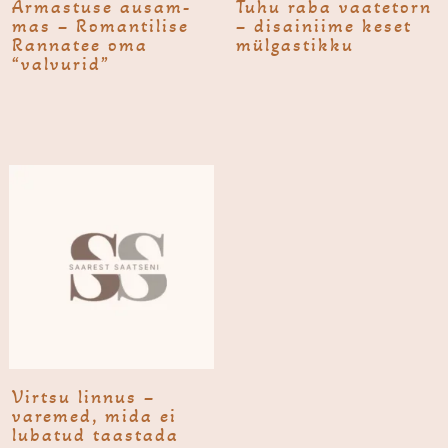
Armas­tuse ausam­
Tuhu raba vaate­torn
mas – Romantilise
– disainiime keset
Rannatee oma
mülgastikku
“valvurid”
Virtsu linnus –
varemed, mida ei
lubatud taastada