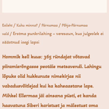
/
/
/
Esileht
Kuhu minna?
Pärnumaa
Põhja-Pärnumaa
/ Erstma punkri­lahing – veresaun, kus julgeolek ei
vald
säästnud isegi lapsi
Hommik kell kuus: 365 ründajat võtavad
piiramisrõngasse peotäie metsavendi. Lahingu
lõpuks olid hukkunute nimekirjas nii
vabadusvõitlejad kui ka kaheaastane laps.
Mihkel Ellermaa jäi ainsana püsti, et kanda
haavatuna Siberi karistust ja mälestust oma