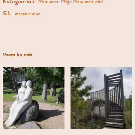
Kategooriad:
,
Pärnumaa
Põhja-Pärnumaa vald
Silt:
metsavennad
Vaata ka neid