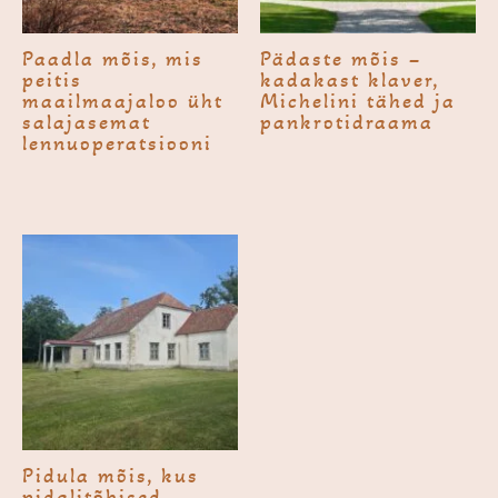
Paadla mõis, mis
Pädaste mõis –
peitis
kadakast klaver,
maailmaajaloo üht
Michelini tähed ja
salajasemat
pankroti­draama
lennuoperatsiooni
Pidula mõis, kus
pidalitõbised