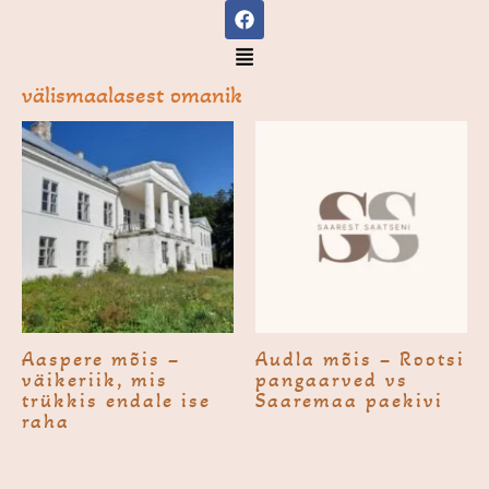
F
Skip
a
to
c
Menu
e
content
b
välismaalasest omanik
o
o
k
Aaspere mõis –
Audla mõis – Rootsi
väikeriik, mis
pangaarved vs
trükkis endale ise
Saaremaa paekivi
raha