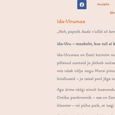
F
Skip
Avaleht
a
to
c
Sõn
e
content
b
Ida-Virumaa
o
o
„Noh, papsik, kuda t’ullid sii kan
k
Ida-Viru – maakoht, kus tuli ei 
Ida-Virumaa on Eesti karmim maa
põlenud aastaid ja jätkab suits
mis näeb välja nagu Marsi pinn
kindluseid – ja teisel pool jõge 
Aga ärme räägi ainult kaevandust
Ontika pankrannik – see on Eest
klooster – nii püha paik, et iseg