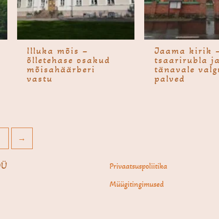
Illuka mõis –
Jaama kirik 
õlletehase osakud
tsaarirubla j
mõisahäärberi
tänavale val
vastu
palved
→
OÜ
Privaatsuspoliitika
Müügitingimused