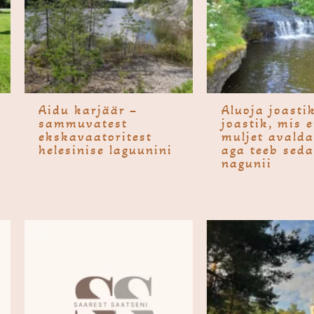
Aidu karjäär –
Aluoja joasti
sammuvatest
joastik, mis e
ekskavaatoritest
muljet avalda
helesinise laguunini
aga teeb seda
nagunii