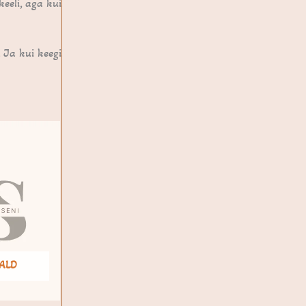
keeli, aga kui
 Ja kui keegi
ALD