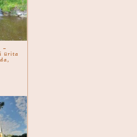
k –
i ürita
da,