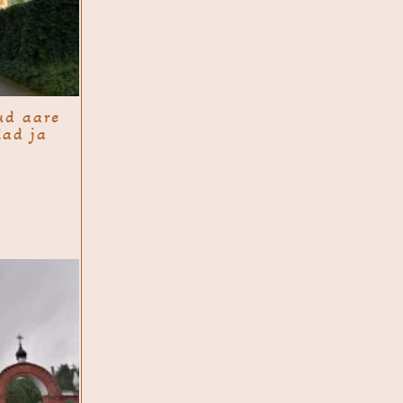
ud aare
lad ja