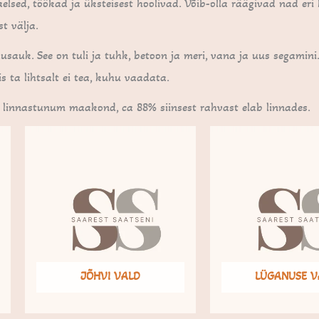
elsed, töökad ja üksteisest hoolivad. Võib-olla räägivad nad eri 
t välja.
usauk. See on tuli ja tuhk, betoon ja meri, vana ja uus segamini.
iis ta lihtsalt ei tea, kuhu vaadata.
 linnastunum maakond, ca 88% siinsest rahvast elab linnades.
JÕHVI VALD
LÜGANUSE V