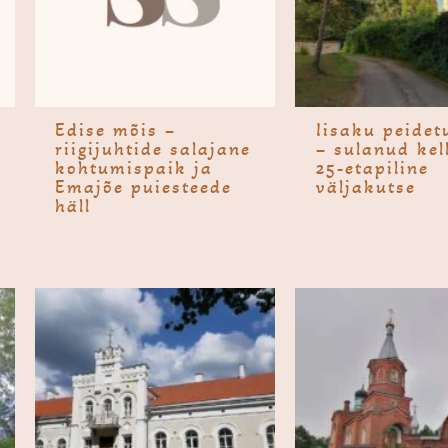
Edise mõis –
Iisaku peidet
riigijuhtide salajane
– sulanud kel
kohtumispaik ja
25-etapiline
Emajõe puiesteede
väljakutse
häll