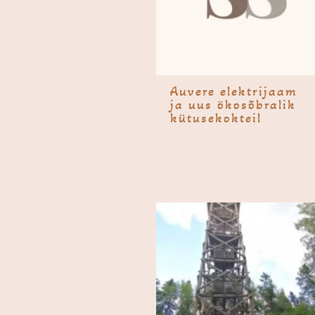
Auvere elektri­jaam
ja uus ökosõbralik
kütusekokteil