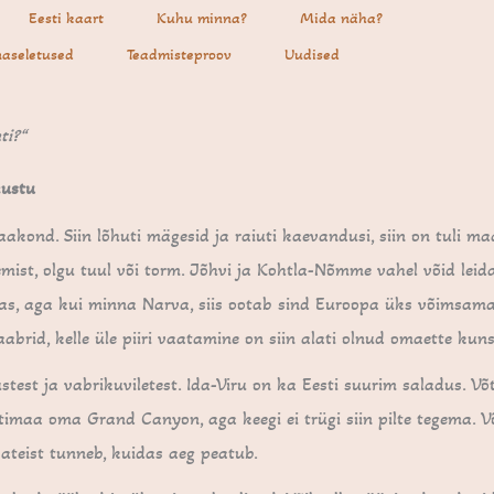
Eesti kaart
Kuhu minna?
Mida näha?
aseletused
Teadmisteproov
Uudised
ti?“
kustu
kond. Siin lõhuti mägesid ja raiuti kaevandusi, siin on tuli ma
emist, olgu tuul või torm. Jõhvi ja Kohtla-Nõmme vahel võid leid
as, aga kui minna Narva, siis ootab sind Euroopa üks võimsam
naabrid, kelle üle piiri vaatamine on siin alati olnud omaette kuns
est ja vabrikuviletest. Ida-Viru on ka Eesti suurim saladus. Võ
imaa oma Grand Canyon, aga keegi ei trügi siin pilte tegema. 
i ateist tunneb, kuidas aeg peatub.