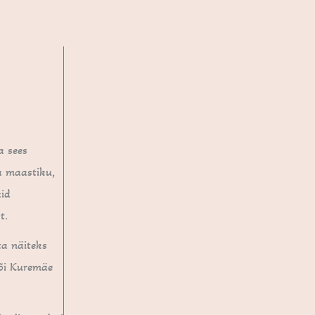
a sees
a maastiku,
aid
t.
ta näiteks
Või Kuremäe