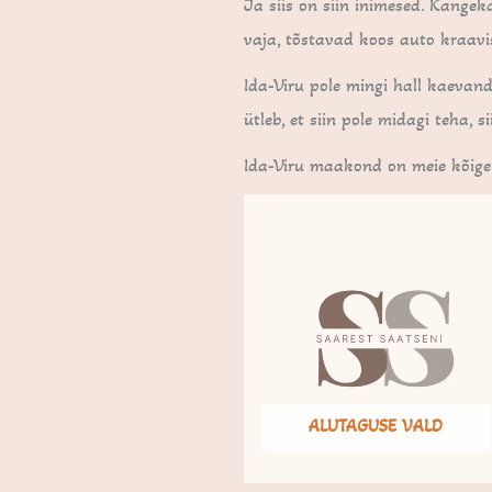
Ja siis on siin inimesed. Kangeka
vaja, tõstavad koos auto kraavis
Ida-Viru pole mingi hall kaevand
ütleb, et siin pole midagi teha, s
Ida-Viru maakond on meie kõige
ALUTAGUSE VALD