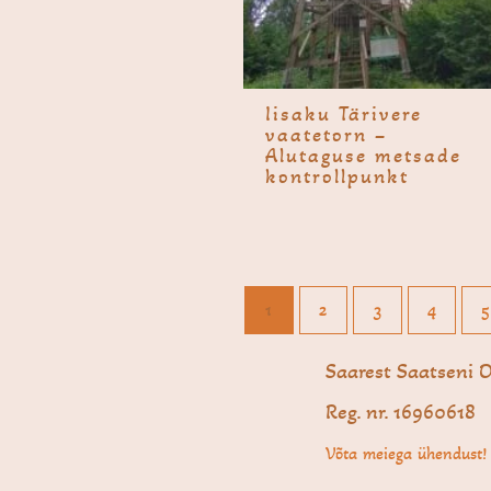
Iisaku Tärivere
vaate­torn –
Alutaguse metsade
kontrollpunkt
1
2
3
4
5
Saarest Saatseni 
Reg. nr. 16960618
Võta meiega ühendust!