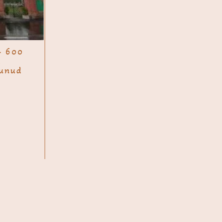
– 600
a
gunud