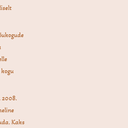
iselt
Nõukogude
a
lle
 kogu
 2008.
heline
huda. Kaks