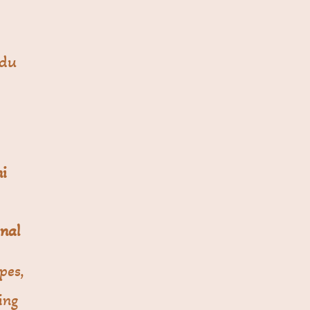
idu
ni
anal
pes,
ing