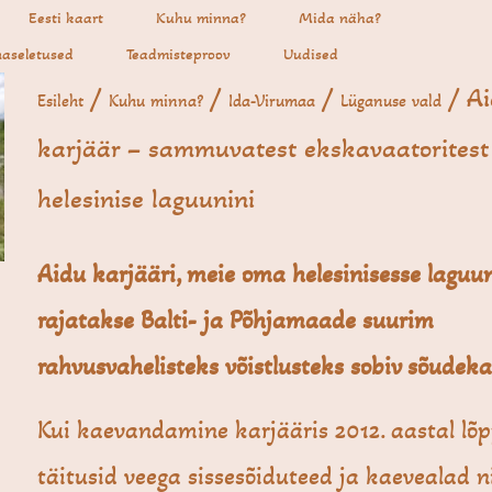
Eesti kaart
Kuhu minna?
Mida näha?
aseletused
Teadmisteproov
Uudised
/
/
/
/ A
Esileht
Kuhu minna?
Ida-Virumaa
Lüganuse vald
karjäär – sammuvatest ekskavaatoritest
helesinise laguunini
Aidu karjääri, meie oma helesinisesse laguu
rajatakse Balti- ja Põhjamaade suurim
rahvusvahelisteks võistlusteks sobiv sõudek
Kui kaevandamine karjääris 2012. aastal lõp
täitusid veega sissesõiduteed ja kaevealad n