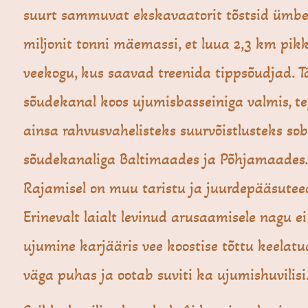
suurt sammuvat ekskavaatorit tõstsid ümber
miljonit tonni mäemassi, et luua 2,3 km pik
veekogu, kus saavad treenida tippsõudjad. 
sõudekanal koos ujumisbasseiniga valmis, t
ainsa rahvusvahelisteks suurvõistlusteks sob
sõudekanaliga Baltimaades ja Põhjamaades.
Rajamisel on muu taristu ja juurdepääsutee
Erinevalt laialt levinud arusaamisele nagu ei
ujumine karjääris vee koostise tõttu keelatud
väga puhas ja ootab suviti ka ujumishuvilisi