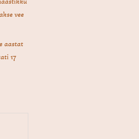
maastikku
uakse vee
e aastat
ati 17