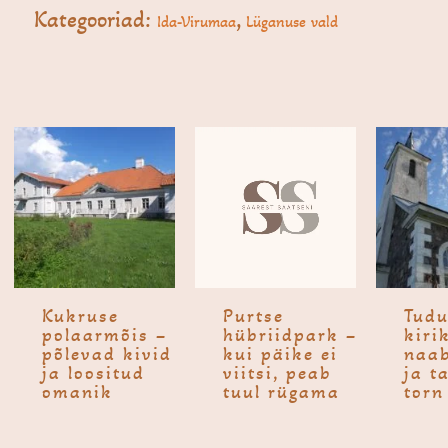
Kategooriad:
,
Ida-Virumaa
Lüganuse vald
Kukruse
Purtse
Tudu
polaar­mõis –
hübriid­park –
kiri
põlevad kivid
kui päike ei
naab
ja loositud
viitsi, peab
ja t
omanik
tuul rügama
torn