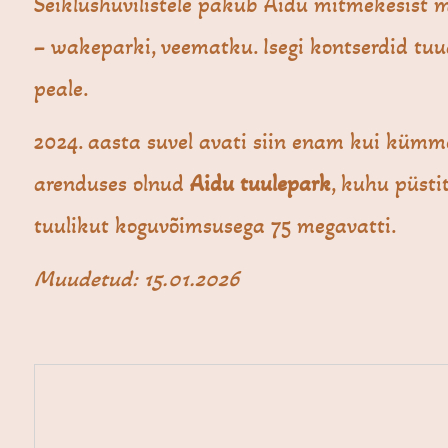
Seiklushuvilistele pakub Aidu mitmekesist 
– wakeparki, veematku. Isegi kontserdid tu
peale.
2024. aasta suvel avati siin enam kui kümm
arenduses olnud
Aidu tuulepark
, kuhu püstit
tuulikut koguvõimsusega 75 megavatti.
Muudetud: 15.01.2026