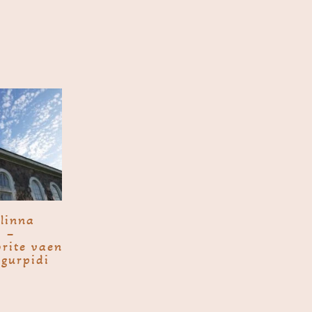
­linna
k –
rite vaen
agurpidi