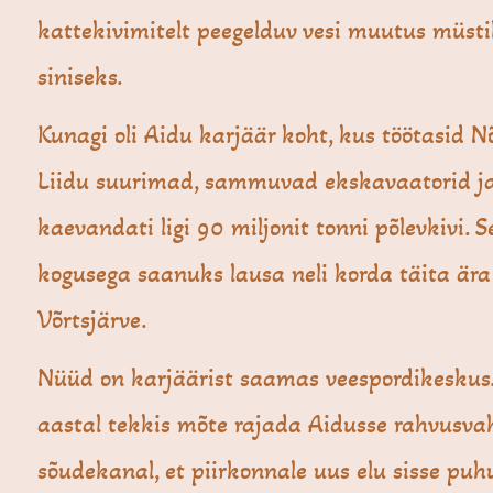
kattekivimitelt peegelduv vesi muutus müstil
siniseks.
Kunagi oli Aidu karjäär koht, kus töötasid 
Liidu suurimad, sammuvad ekskavaatorid j
kaevandati ligi 90 miljonit tonni põlevkivi. Se
kogusega saanuks lausa neli korda täita ära
Võrtsjärve.
Nüüd on karjäärist saamas veespordikeskus.
aastal tekkis mõte rajada Aidusse rahvusva
sõudekanal, et piirkonnale uus elu sisse pu