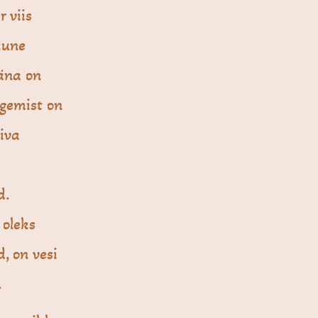
 viis
kune
Täna on
egemist on
iva
d.
 oleks
, on vesi
.