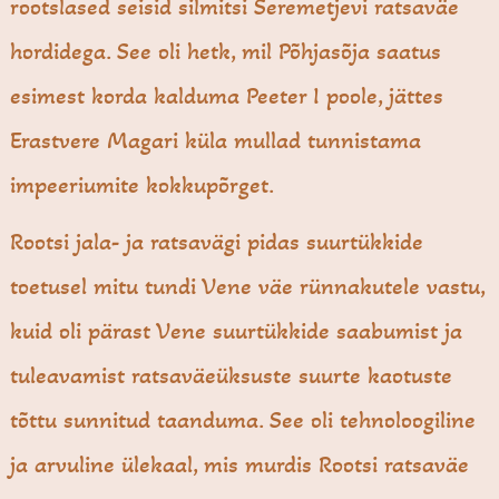
rootslased seisid silmitsi Šeremetjevi ratsaväe
hordidega. See oli hetk, mil Põhjasõja saatus
esimest korda kalduma Peeter I poole, jättes
Erastvere Magari küla mullad tunnistama
impeeriumite kokkupõrget.
Rootsi jala- ja ratsavägi pidas suurtükkide
toetusel mitu tundi Vene väe rünnakutele vastu,
kuid oli pärast Vene suurtükkide saabumist ja
tuleavamist ratsaväeüksuste suurte kaotuste
tõttu sunnitud taanduma. See oli tehnoloogiline
ja arvuline ülekaal, mis murdis Rootsi ratsaväe