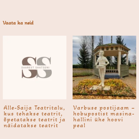
Vaata ka neid
Alle-Saija Teatri­talu,
Varbuse posti­jaam –
kus tehakse teatrit,
hobu­postist masina­
õpetatakse teatrit ja
hallini ühe hoovi
näidatakse teatrit
peal