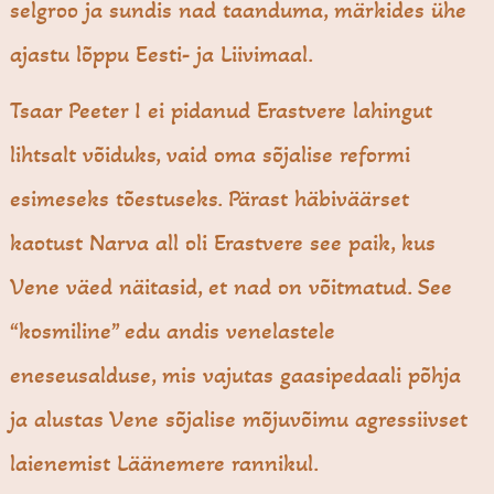
selgroo ja sundis nad taanduma, märkides ühe
ajastu lõppu Eesti- ja Liivimaal.
Tsaar Peeter I ei pidanud Erastvere lahingut
lihtsalt võiduks, vaid oma sõjalise reformi
esimeseks tõestuseks. Pärast häbiväärset
kaotust Narva all oli Erastvere see paik, kus
Vene väed näitasid, et nad on võitmatud. See
“kosmiline” edu andis venelastele
eneseusalduse, mis vajutas gaasipedaali põhja
ja alustas Vene sõjalise mõjuvõimu agressiivset
laienemist Läänemere rannikul.