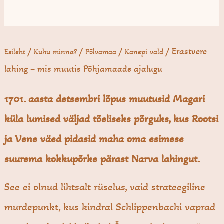
/
/
/
/ Erast­vere
Esileht
Kuhu minna?
Põlvamaa
Kanepi vald
lahing – mis muutis Põhjamaade ajalugu
1701. aasta detsembri lõpus muutusid Magari
küla lumised väljad tõeliseks põrguks, kus Rootsi
ja Vene väed pidasid maha oma esimese
suurema kokkupõrke pärast Narva lahingut.
See ei olnud lihtsalt rüselus, vaid strateegiline
murdepunkt, kus kindral Schlippenbachi vaprad