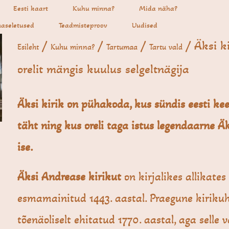
Eesti kaart
Kuhu minna?
Mida näha?
aseletused
Teadmisteproov
Uudised
/
/
/
/ Äksi ki
Esileht
Kuhu minna?
Tartumaa
Tartu vald
orelit mängis kuulus selgeltnägija
Äksi kirik on pühakoda, kus sündis eesti ke
täht
ning kus oreli taga istus legendaarne Ä
ise.
Äksi Andrease kirikut
on kirjalikes allikates
esmamainitud 1443. aastal. Praegune kiriku
tõenäoliselt ehitatud 1770. aastal, aga selle