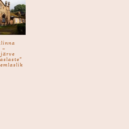
­linna
 –
järve
laslaste”
emlaslik