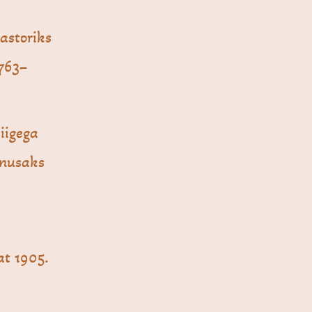
astoriks
763–
iigega
õnusaks
at 1905.