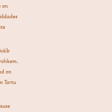
s on
 sõdades
ste
 käib
 rohkem.
ad on
n Tartu
suse