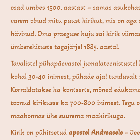
osad umbes 1500. aastast – samas asukoha
varem olnud mitu puust kirikut, mis on aga
hävinud. Oma praeguse kuju sai kirik viima
ümberehituste tagajärjel 1885. aastal.
Tavalistel pühapäevastel jumalateenistustel
kohal 30-40 inimest, pühade ajal tunduvalt
Korraldatakse ka kontserte, mõned edukam
toonud kirikusse ka 700-800 inimest. Tegu o
maakonnas ühe suurema maakirikuga.
Kirik on pühitsetud
apostel Andreasele
– Jee