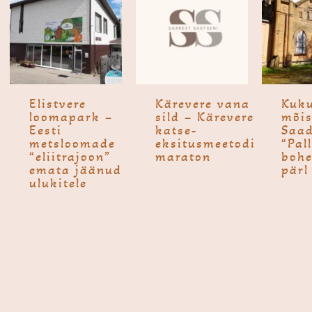
Elistvere
Kärevere vana
Kuku
looma­park –
sild – Kärevere
mõis
Eesti
katse-
Saad
metsloomade
eksitusmeetodi
“Pal
“eliitrajoon”
maraton
bohe
emata jäänud
pärl
ulukitele