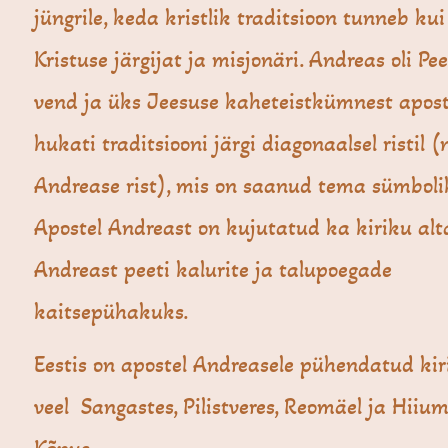
jüngrile, keda kristlik traditsioon tunneb ku
Kristuse järgijat ja misjonäri. Andreas oli Pe
vend ja üks Jeesuse kaheteistkümnest apostl
hukati traditsiooni järgi diagonaalsel ristil (
Andrease rist), mis on saanud tema sümboli
Apostel Andreast on kujutatud ka kiriku alta
Andreast peeti kalurite ja talupoegade
kaitsepühakuks.
Eestis on apostel Andreasele pühendatud kir
veel Sangastes, Pilistveres, Reomäel ja Hiiu