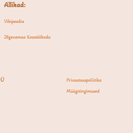
Allikad:
Vikipeedia
Jõgevamaa Koostöökoda
OÜ
Privaatsuspoliitika
Müügitingimused