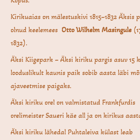
Kõpus.
Kirikuaias on mälestuskivi 1815–1832 Äksis p
olnud keelemees
Otto Wilhelm Masingule
(1
1832).
Äksi Kiigepark – Äksi kiriku pargis asuv 15 k
looduslikult kaunis paik sobib aasta läbi m
ajaveetmise paigaks.
Äksi kiriku orel on valmistatud Frankfurdis
orelimeister Saueri käe all ja on kirikus aast
Äksi kiriku lähedal Puhtaleiva külast leab