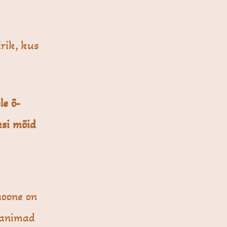
rik, kus
ele
õ-
ksi mõid
hoone on
 vanimad