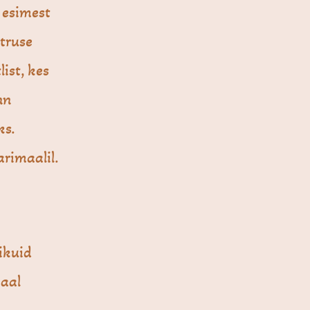
i esimest
etruse
ist, kes
nn
ks.
rimaalil.
ikuid
maal