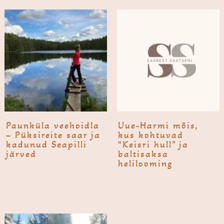
Paun­küla vee­hoidla
Uue-Harmi mõis,
– Püksireite saar ja
kus kohtuvad
kadunud Seapilli
“Keisri hull” ja
järved
baltisaksa
helilooming