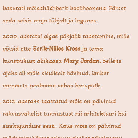
kasutati mõisahäärberit koolihoonena. Pärast
seda seisis maja tühjalt ja lagunes.
2000. aastatel algas põhjalik taastamine, mille
võtsid ette
Eerik-Niiles Kross
ja tema
kunstnikust abikaasa
Mary Jordan.
Selleks
ajaks oli mõis sisuliselt hävinud, ümber
varemets peahoone vohas karuputk.
2012. aastaks taastatud mõis on pälvinud
rahvusvahelist tunnustust nii arhitektuuri kui
sisekujunduse eest. Kõue mõis on pälvinud