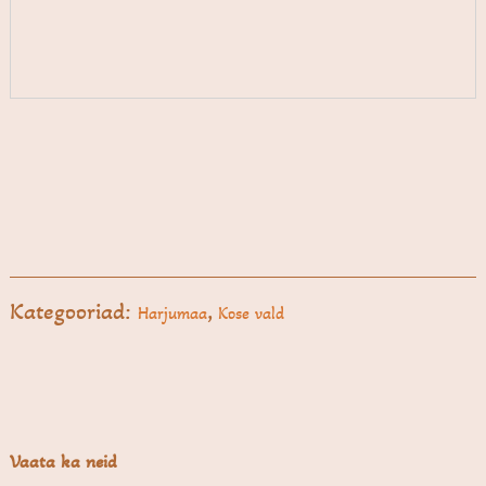
Kategooriad:
,
Harjumaa
Kose vald
Vaata ka neid