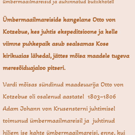
ümbermaailmareisid ja auhinnatud butiikhotell
Ümbermaailmareiside kangelane Otto von
Kotzebue, kes juhtis ekspeditsioone ja kelle
viimne puhkepaik asub sealsamas Kose
kirikuaias lähedal, jättes mõisa maadele tugeva
meresõiduajaloo pitseri.
Vardi mõisas sündinud maadeuurija Otto von
Kotzebue oli osalenud aastatel 1803–1806
Adam Johann von Krusensterni juhtimisel
toimunud ümbermaailmareisil ja juhtinud
hiljem ise kahte ümbermaailmareisi, enne, kui