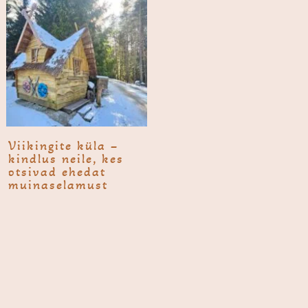
Viikingi­te küla –
kindlus neile, kes
otsivad ehedat
muinaselamust