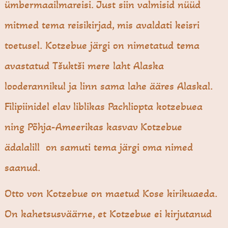
ümbermaailmareisi. Just siin valmisid nüüd
mitmed tema reisikirjad, mis avaldati keisri
toetusel. Kotzebue järgi on nimetatud tema
avastatud Tšuktši mere laht Alaska
looderannikul ja linn sama lahe ääres Alaskal.
Filipiinidel elav liblikas Pachliopta kotzebuea
ning Põhja-Ameerikas kasvav Kotzebue
ädalalill on samuti tema järgi oma nimed
saanud.
Otto von Kotzebue on maetud Kose kirikuaeda.
On kahetsusväärne, et Kotzebue ei kirjutanud