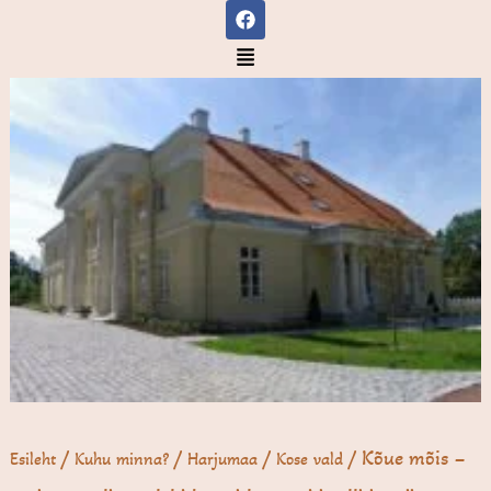
F
Skip
a
to
c
Menu
e
content
b
o
o
k
/
/
/
/ Kõue mõis –
Esileht
Kuhu minna?
Harjumaa
Kose vald