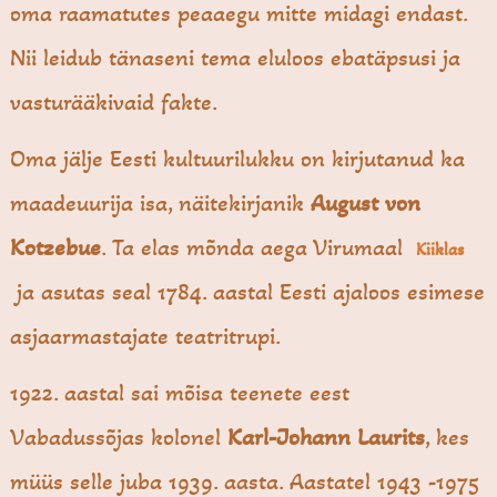
oma raamatutes peaaegu mitte midagi endast.
Nii leidub tänaseni tema eluloos ebatäpsusi ja
vasturääkivaid fakte.
Oma jälje Eesti kultuurilukku on kirjutanud ka
maadeuurija isa, näitekirjanik
August von
Kotzebue
. Ta elas mõnda aega Virumaal
Kiiklas
ja asutas seal 1784. aastal Eesti ajaloos esimese
asjaarmastajate teatritrupi.
1922. aastal sai mõisa teenete eest
Vabadussõjas kolonel
Karl-Johann Laurits
, kes
müüs selle juba 1939. aasta. Aastatel 1943 -1975