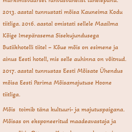
märkimisväärset rahvusvahelist tähelepanu.
2013. aastal tunnustati mõisa Kauneima Kodu
tiitliga. 2016. aastal omistati sellele Maailma
Kõige Imepärasema Sisekujundusega
Butiikhotelli tiitel – Kõue mõis on esimene ja
ainus Eesti hotell, mis selle auhinna on võitnud.
2017. aastal tunnustas Eesti Mõisate Ühendus
mõisa Eesti Parima Mõisamajutuse Hoone
tiitliga.
Mõis toimib täna kultuuri- ja majutuspaigana.
Mõisas on eksponeeritud maadeavastaja ja