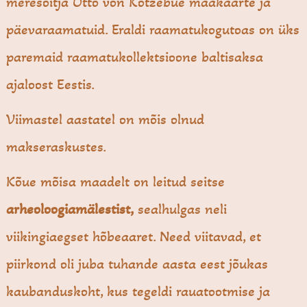
meresõitja Otto von Kotzebue maakaarte ja
päevaraamatuid. Eraldi raamatukogutoas on üks
paremaid raamatukollektsioone baltisaksa
ajaloost Eestis.
Viimastel aastatel on mõis olnud
makseraskustes.
Kõue mõisa maadelt on leitud seitse
arheoloogiamälestist,
sealhulgas neli
viikingiaegset hõbeaaret. Need viitavad, et
piirkond oli juba tuhande aasta eest jõukas
kaubanduskoht, kus tegeldi rauatootmise ja