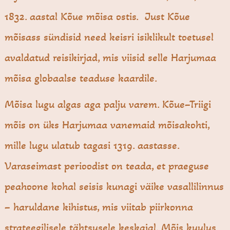
1832. aastal Kõue mõisa ostis. Just Kõue
mõisass sündisid need keisri isiklikult toetusel
avaldatud reisikirjad, mis viisid selle Harjumaa
mõisa globaalse teaduse kaardile.
Mõisa lugu algas aga palju varem. Kõue–Triigi
mõis on üks Harjumaa vanemaid mõisakohti,
mille lugu ulatub tagasi 1319. aastasse.
Varaseimast perioodist on teada, et praeguse
peahoone kohal seisis kunagi väike vasallilinnus
– haruldane kihistus, mis viitab piirkonna
strateegilisele tähtsusele keskajal. Mõis kuulus