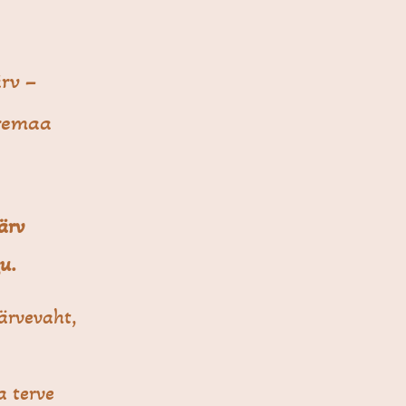
rv –
oremaa
ärv
u.
ärvevaht,
a terve