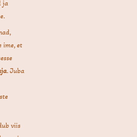
 ja
e.
nad,
e ime, et
sesse
ja
. Juba
ste
dub viis