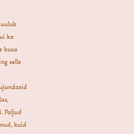
kuulub
ui ka
s kuus
ing selle
kujundasid
las,
i. Paljud
anud, kuid