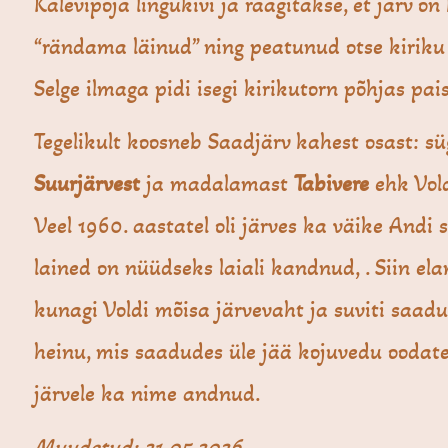
Kalevipoja lingukivi ja räägitakse, et järv on
“rändama läinud” ning peatunud otse kiriku 
Selge ilmaga pidi isegi kirikutorn põhjas pa
Tegelikult koosneb Saadjärv kahest osast: 
Suurjärvest
ja madalamast
Tabivere
ehk Vold
Veel 1960. aastatel oli järves ka väike Andi s
lained on nüüdseks laiali kandnud, . Siin el
kunagi Voldi mõisa järvevaht ja suviti saadu
heinu, mis saadudes üle jää kojuvedu oodate
järvele ka nime andnud.
Muudetud: 21.05.2026