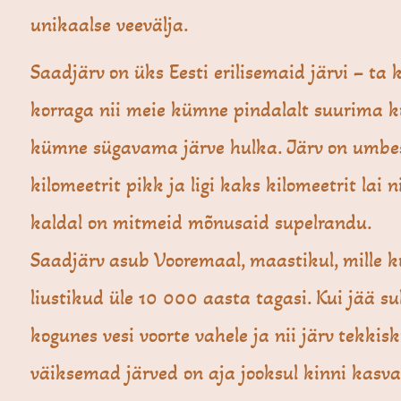
unikaalse veevälja.
Saadjärv on üks Eesti erilisemaid järvi – ta 
korraga nii meie kümne pindalalt suurima k
kümne sügavama järve hulka. Järv on umbe
kilomeetrit pikk ja ligi kaks kilomeetrit lai n
kaldal on mitmeid mõnusaid supelrandu.
Saadjärv asub Vooremaal, maastikul, mille 
liustikud üle 10 000 aasta tagasi. Kui jää su
kogunes vesi voorte vahele ja nii järv tekkisk
väiksemad järved on aja jooksul kinni kasv