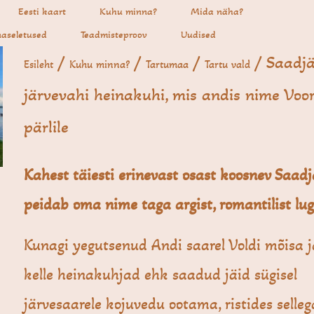
Eesti kaart
Kuhu minna?
Mida näha?
aseletused
Teadmisteproov
Uudised
/
/
/
/ Saadjä
Esileht
Kuhu minna?
Tartumaa
Tartu vald
järvevahi heinakuhi, mis andis nime Vo
pärlile
Kahest täiesti erinevast osast koosnev Saadj
peidab oma nime taga argist, romantilist lug
Kunagi yegutsenud Andi saarel Voldi mõisa j
kelle heinakuhjad ehk saadud jäid sügisel
järvesaarele kojuvedu ootama, ristides selleg