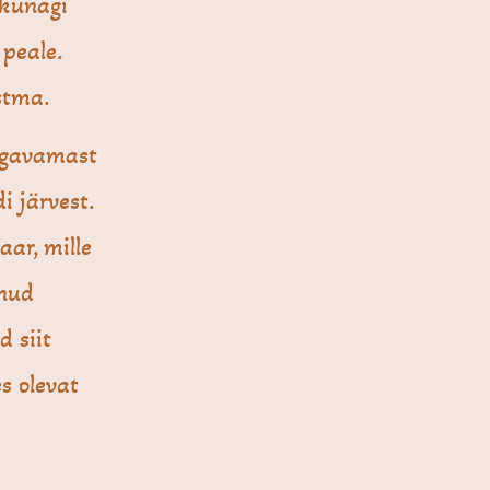
 kunagi
peale.
istma.
sügavamast
i järvest.
aar, mille
anud
d siit
s olevat