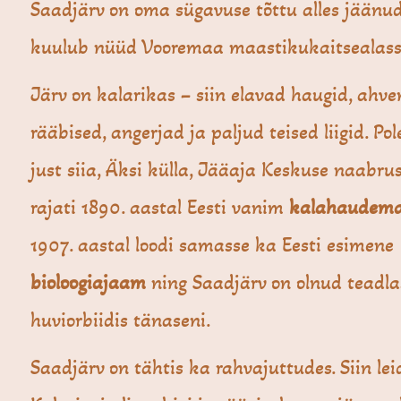
Saadjärv on oma sügavuse tõttu alles jäänud
kuulub nüüd Vooremaa maastikukaitsealass
Järv on kalarikas – siin elavad haugid, ahve
rääbised, angerjad ja paljud teised liigid. Pol
just siia, Äksi külla, Jääaja Keskuse naabru
rajati 1890. aastal Eesti vanim
kalahaudema
1907. aastal loodi samasse ka Eesti esimene
bioloogiajaam
ning Saadjärv on olnud teadla
huviorbiidis tänaseni.
Saadjärv on tähtis ka rahvajuttudes. Siin lei