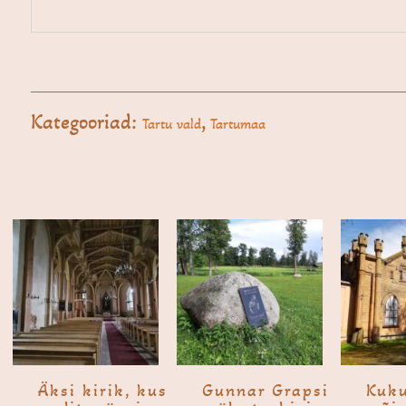
Kategooriad:
,
Tartu vald
Tartumaa
Äksi kirik, kus
Gunnar Grapsi
Kuku