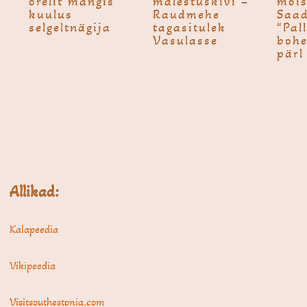
orelit mängis
mälestus­kivi –
mõis
kuulus
Raudmehe
Saad
selgeltnägija
tagasitulek
“Pal
Vasulasse
bohe
pärl
Allikad:
Kalapeedia
Vikipeedia
Visitsouthestonia.com