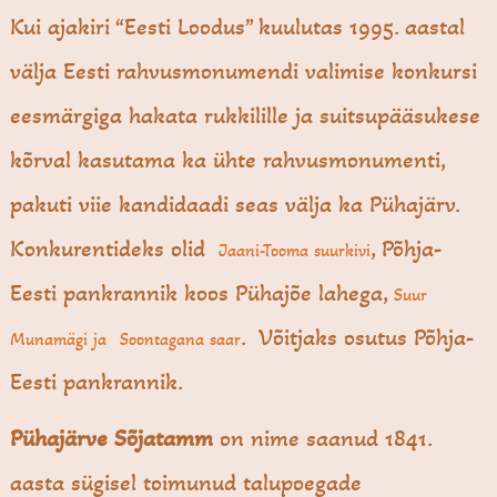
Kui ajakiri “Eesti Loodus” kuulutas 1995. aastal
välja Eesti rahvusmonumendi valimise konkursi
eesmärgiga hakata rukkilille ja suitsupääsukese
kõrval kasutama ka ühte rahvusmonumenti,
pakuti viie kandidaadi seas välja ka Pühajärv.
Konkurentideks olid
, Põhja-
Jaani-Tooma suurkivi
Eesti pankrannik koos Pühajõe lahega,
Suur
. Võitjaks osutus Põhja-
Munamägi ja
Soontagana saar
Eesti pankrannik.
Pühajärve Sõjatamm
on nime saanud 1841.
aasta sügisel toimunud talupoegade