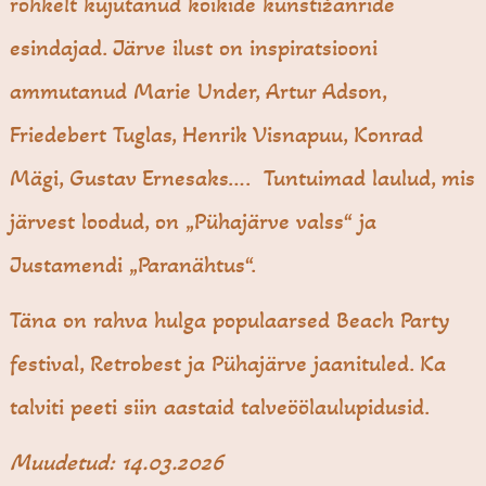
rohkelt kujutanud kõikide kunstižanride
esindajad. Järve ilust on inspiratsiooni
ammutanud Marie Under, Artur Adson,
Friedebert Tuglas, Henrik Visnapuu, Konrad
Mägi, Gustav Ernesaks…. Tuntuimad laulud, mis
järvest loodud, on „Pühajärve valss“ ja
Justamendi „Paranähtus“.
Täna on rahva hulga populaarsed Beach Party
festival, Retrobest ja Pühajärve jaanituled. Ka
talviti peeti siin aastaid talveöölaulupidusid.
Muudetud: 14.03.2026