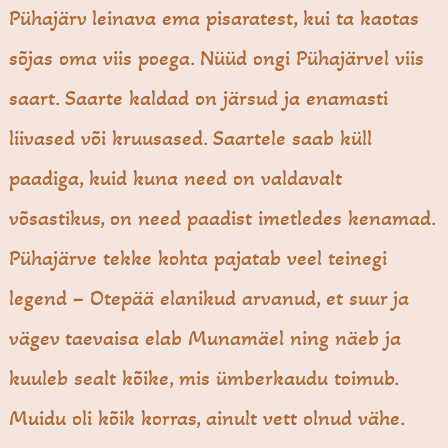
Pühajärv leinava ema pisaratest, kui ta kaotas
sõjas oma viis poega. Nüüd ongi Pühajärvel viis
saart. Saarte kaldad on järsud ja enamasti
liivased või kruusased. Saartele saab küll
paadiga, kuid kuna need on valdavalt
võsastikus, on need paadist imetledes kenamad.
Pühajärve tekke kohta pajatab veel teinegi
legend – Otepää elanikud arvanud, et suur ja
vägev taevaisa elab Munamäel ning näeb ja
kuuleb sealt kõike, mis ümberkaudu toimub.
Muidu oli kõik korras, ainult vett olnud vähe.