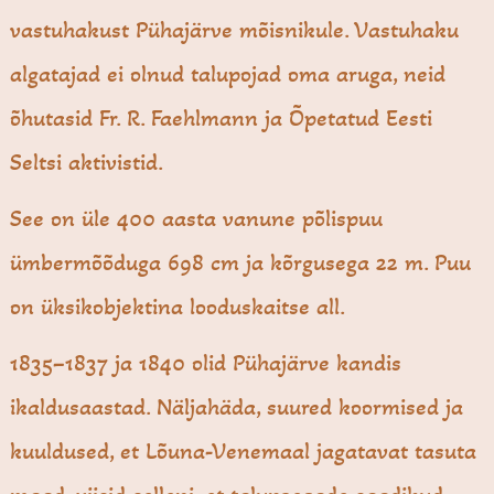
vastuhakust Pühajärve mõisnikule. Vastuhaku
algatajad ei olnud talupojad oma aruga, neid
õhutasid Fr. R. Faehlmann ja Õpetatud Eesti
Seltsi aktivistid.
See on üle 400 aasta vanune põlispuu
ümbermõõduga 698 cm ja kõrgusega 22 m. Puu
on üksikobjektina looduskaitse all.
1835–1837 ja 1840 olid Pühajärve kandis
ikaldusaastad. Näljahäda, suured koormised ja
kuuldused, et Lõuna-Venemaal jagatavat tasuta