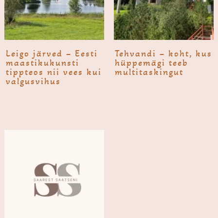
Leigo järved – Eesti
Tehvandi – koht, kus
maastikukunsti
hüppemägi teeb
tippteos nii vees kui
multi­taskingut
valgusvihus