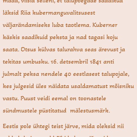
maad, viisid selleni, et talupoegade saadikud
läksid Riia kubermanguvalitsusest
väljarändamiseks luba taotlema. Kuberner
käskis saadikuid peksta ja nad tagasi koju
saata. Otsus külvas talurahva seas ärevust ja
tekitas umbusku. 16. detsembril 1841 anti
julmalt peksa nendele 40 eestlasest talupojale,
kes julgesid üles näidata usaldamatust mõisniku
vastu. Puust veidi eemal on toonastele
sündmustele püstitatud mälestusmärk.
Eestis pole ühtegi teist järve, mida oleksid nii