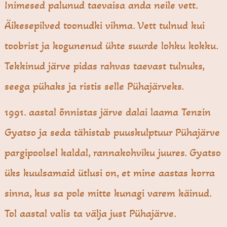
Inimesed palunud taevaisa anda neile vett.
Äikesepilved toonudki vihma. Vett tulnud kui
toobrist ja kogunenud ühte suurde lohku kokku.
Tekkinud järve pidas rahvas taevast tulnuks,
seega pühaks ja ristis selle Pühajärveks.
1991. aastal õnnistas järve dalai laama Tenzin
Gyatso ja seda tähistab puuskulptuur Pühajärve
pargipoolsel kaldal, rannakohviku juures. Gyatso
üks kuulsamaid ütlusi on, et mine aastas korra
sinna, kus sa pole mitte kunagi varem käinud.
Tol aastal valis ta välja just Pühajärve.