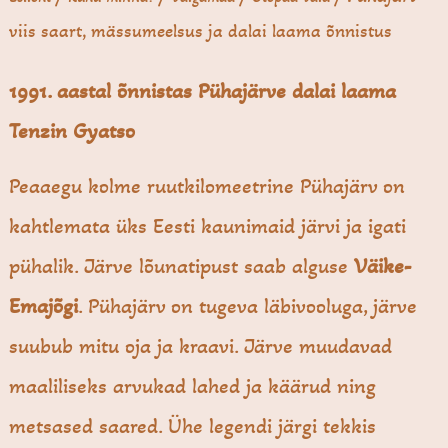
viis saart, mässu­meelsus ja dalai laama õnnistus
1991. aastal õnnistas Pühajärve dalai laama
Tenzin Gyatso
Peaaegu kolme ruutkilomeetrine Pühajärv on
kahtlemata üks Eesti kaunimaid järvi ja igati
pühalik. Järve lõunatipust saab alguse
Väike-
Emajõgi
. Pühajärv on tugeva läbivooluga, järve
suubub mitu oja ja kraavi. Järve muudavad
maaliliseks arvukad lahed ja käärud ning
metsased saared. Ühe legendi järgi tekkis