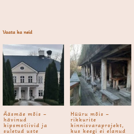
Vaata ka neid
Ääsmäe mõis –
Hüüru mõis –
hävinud
rikkurite
kipsmotiivid ja
kinnisvaraprojekt,
suletud uste
kus keegi ei elanud