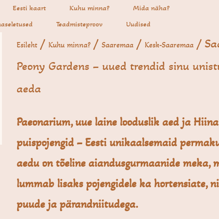
Eesti kaart
Kuhu minna?
Mida näha?
aseletused
Teadmisteproov
Uudised
/
/
/
/ Sa
Esileht
Kuhu minna?
Saaremaa
Kesk-Saaremaa
Peony Gardens – uued trendid sinu unist
aeda
Paeonarium, uue laine looduslik aed ja Hiina
puispojengid – Eesti unikaalsemaid permaku
aedu on tõeline aiandusgurmaanide meka, 
lummab lisaks pojengidele ka hortensiate, n
puude ja pärandniitudega.