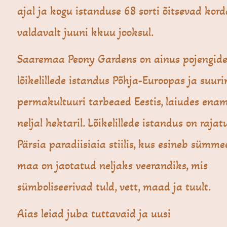
ajal ja kogu istanduse 68 sorti õitsevad ko
valdavalt juuni kkuu jooksul.
Saaremaa Peony Gardens on ainus pojengid
lõikelillede istandus Põhja-Euroopas ja suur
permakultuuri tarbeaed Eestis, laiudes ena
neljal hektaril. Lõikelillede istandus on raja
Pärsia paradiisiaia stiilis, kus esineb sümme
maa on jaotatud neljaks veerandiks, mis
sümboliseerivad tuld, vett, maad ja tuult.
Aias leiad juba tuttavaid ja uusi