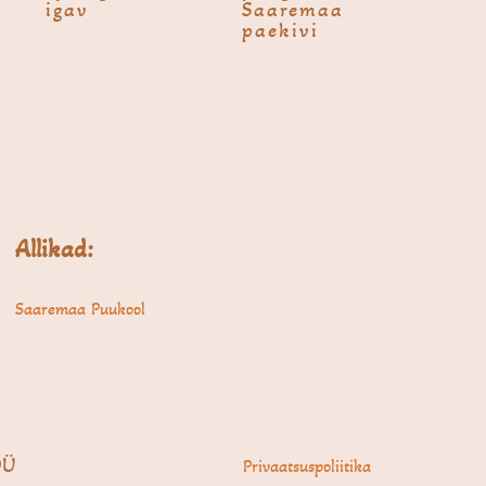
igav
Saaremaa
paekivi
Allikad:
Saaremaa Puukool
OÜ
Privaatsuspoliitika