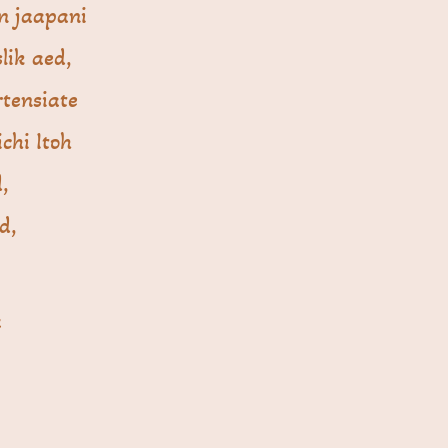
on jaapani
lik aed,
rtensiate
chi Itoh
,
d,
a