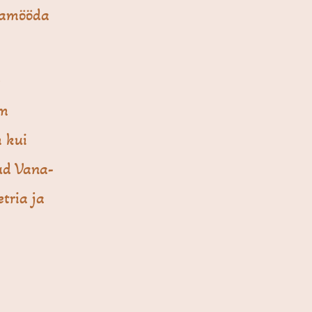
rdamööda
e
im
m kui
tud Vana-
etria ja