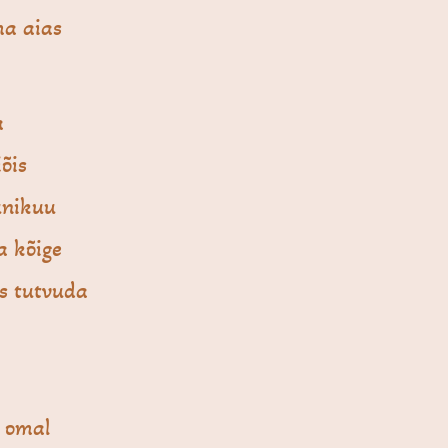
ma aias
a
õis
uunikuu
a kõige
s tutvuda
b omal