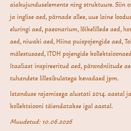
aiakujunduselemente ning struktuure. Siin 
ja inglise aed, pärnade allee, uue laine loodus
eluringi aed, paeonarium, lõikelillede aed, ho
aed, niwaki aed, Hiina puispojengide aed, Toi
mälestusaed, ITOH pojengide kollektsioonaed
Itaaliast inspireeritud aed, pärandniitude ae
tuhandete lillesibulatega kevadaed jpm.
Istanduse rajamisega alustati 2014. aastal j
kollektsiooni täiendatakse igal aastal.
Muudetud: 10.06.2026