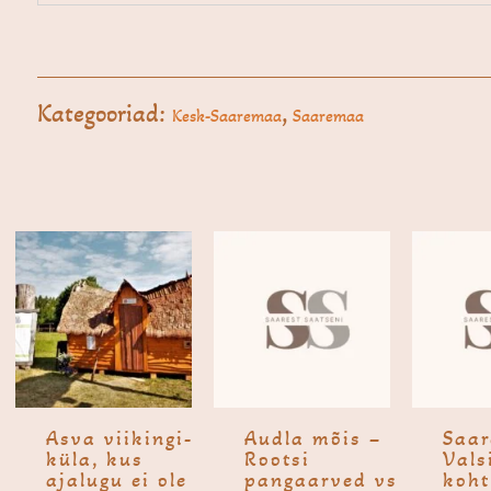
Kategooriad:
,
Kesk-Saaremaa
Saaremaa
Asva viikingi­
Audla mõis –
Saar
küla, kus
Rootsi
Vals
ajalugu ei ole
pangaarved vs
koht