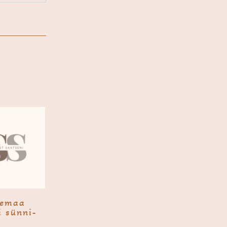
e­maa
i sünni­