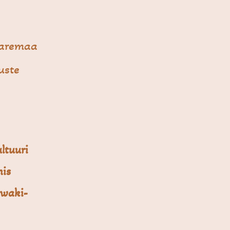
aremaa
uste
ltuuri
mis
iwaki-