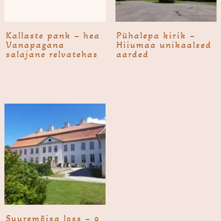
Kallaste pank – hea
Pühale­pa kirik –
Vanapagana
Hiiumaa unikaalsed
salajane relvatehas
aarded
Suure­mõisa loss – 9