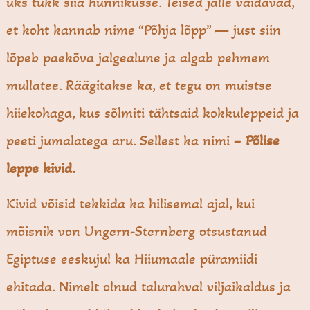
üks tükk siia hunnikusse. Teised jälle väidavad,
et koht kannab nime “Põhja lõpp” — just siin
lõpeb paekõva jalgealune ja algab pehmem
mullatee. Räägitakse ka, et tegu on muistse
hiiekohaga, kus sõlmiti tähtsaid kokkuleppeid ja
peeti jumalatega aru. Sellest ka nimi –
Põlise
leppe kivid.
Kivid võisid tekkida ka hilisemal ajal, kui
mõisnik von Ungern-Sternberg otsustanud
Egiptuse eeskujul ka Hiiumaale püramiidi
ehitada. Nimelt olnud talurahval viljaikaldus ja