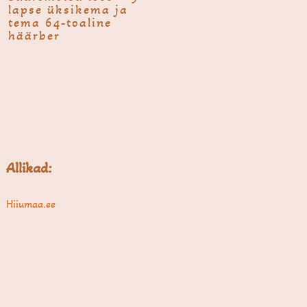
lapse üksikema ja
tema 64-toaline
häärber
Allikad:
Hiiumaa.ee