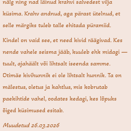
nälg ning nad läinud krahvi salvedest vilja
küsima. Krahv andnud, aga pärast ütelnud, et
selle märgiks tuleb talle ehitada püramiid.
Kindel on vaid see, et need kivid räägivad. Kes
nende vahele seisma jääb, kuuleb ehk midagi —
tuult, ajahäält või lihtsalt iseenda samme.
Otimäe kivihunnik ei ole lihtsalt hunnik. Ta on
mälestus, oletus ja kahtlus, mis kobrutab
paekihtide vahel, oodates kedagi, kes lõpuks
õiged küsimused esitab.
Muudetud 26.03.2026