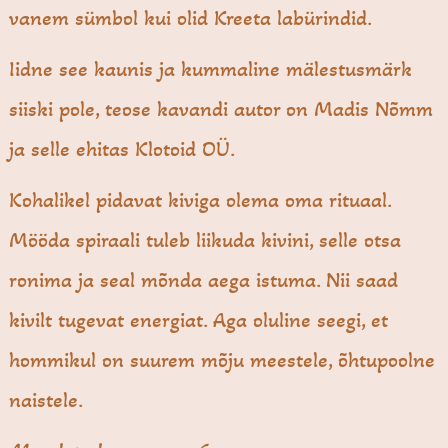
vanem sümbol kui olid Kreeta labürindid.
Iidne see kaunis ja kummaline mälestusmärk
siiski pole, teose kavandi autor on Madis Nõmm
ja selle ehitas Klotoid OÜ.
Kohalikel pidavat kiviga olema oma rituaal.
Mööda spiraali tuleb liikuda kivini, selle otsa
ronima ja seal mõnda aega istuma. Nii saad
kivilt tugevat energiat. Aga oluline seegi, et
hommikul on suurem mõju meestele, õhtupoolne
naistele.