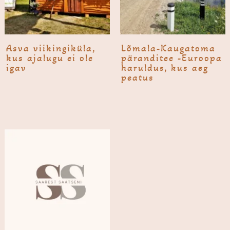
Asva viikingi­küla,
Lõmala-Kauga­toma
kus ajalugu ei ole
pärandi­tee -Euroopa
igav
haruldus, kus aeg
peatus