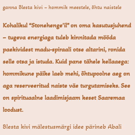
ganna Blesta kivi – hommik meestele, õhtu naistele
Kohalikul “Stonehenge’il” on oma kasutusjuhend
– tugeva energiaga tuleb kinnitada mööda
paekividest madu-spiraali otse altarini, ronida
selle otsa ja istuda. Kuid pane tähele kellaaega:
hommikune päike laeb mehi, õhtupoolne aeg on
aga reserveeritud naiste väe turgutamiseks. See
on spirituaalne laadimisjaam keset Saaremaa
loodust.
Blesta kivi mälestusmärgi idee pärineb Abali