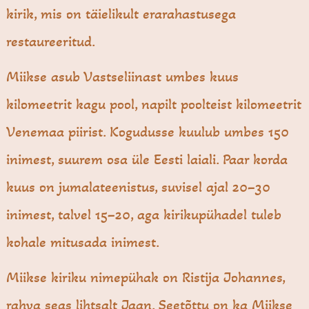
kirik, mis on täielikult erarahastusega
restaureeritud.
Miikse asub Vastseliinast umbes kuus
kilomeetrit kagu pool, napilt poolteist kilomeetrit
Venemaa piirist. Kogudusse kuulub umbes 150
inimest, suurem osa üle Eesti laiali. Paar korda
kuus on jumalateenistus, suvisel ajal 20–30
inimest, talvel 15–20, aga kirikupühadel tuleb
kohale mitusada inimest.
Miikse kiriku nimepühak on Ristija Johannes,
rahva seas lihtsalt Jaan. Seetõttu on ka Miikse