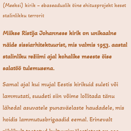
(Meeksi) kirik – ebaseaduslik öine ehitusprojekt keset
stalinlikku terrorit
Miikse Ristija Johannese kirik on unikaalne
näide sissiarhitektuurist, mis valmis 1953. aastal
stalinliku režiimi ajal kohalike meeste öise
salatöö tulemusena.
Samal ajal kui mujal Eestis kirikuid suleti või
lammutati, suudeti siin võime lollitada tänu
lähedal asuvatele punaväelaste haudadele, mis
hoidis lammutusbrigaadid eemal. Erinevalt