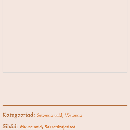
Kategooriad:
,
Setomaa vald
Võrumaa
Sildid:
,
Muuseumid
Sakraalrajatised