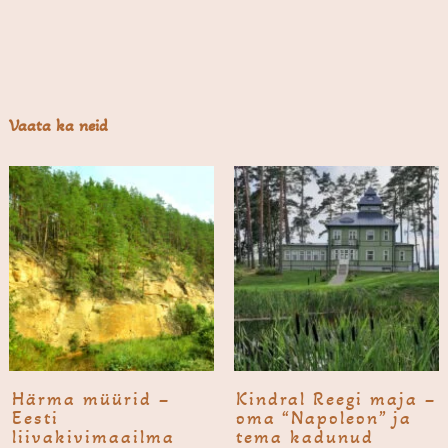
Vaata ka neid
Härma müürid –
Kindral Reegi maja –
Eesti
oma “Napoleon” ja
liivakivimaailma
tema kadunud