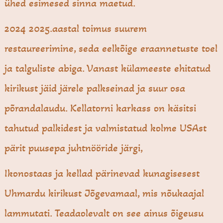
ühed esimesed sinna maetud.
2024 2025.aastal toimus suurem
restaureerimine, seda eelkõige eraannetuste toel
ja talguliste abiga. Vanast külameeste ehitatud
kirikust jäid järele palkseinad ja suur osa
põrandalaudu. Kellatorni karkass on käsitsi
tahutud palkidest ja valmistatud kolme USAst
pärit puusepa juhtnööride järgi,
Ikonostaas ja kellad pärinevad kunagisesest
Uhmardu kirikust Jõgevamaal, mis nõukaajal
lammutati. Teadaolevalt on see ainus õigeusu