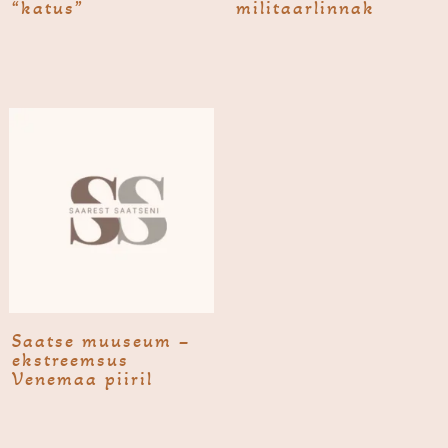
“katus”
militaarlinnak
Saatse muu­seum –
ekstreemsus
Venemaa piiril