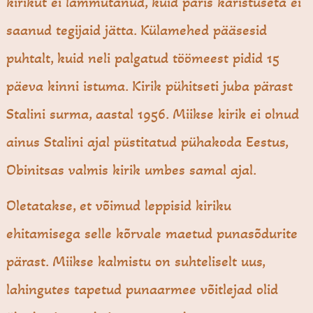
kirikut ei lammutanud, kuid päris karistuseta ei
saanud tegijaid jätta. Külamehed pääsesid
puhtalt, kuid neli palgatud töömeest pidid 15
päeva kinni istuma. Kirik pühitseti juba pärast
Stalini surma, aastal 1956. Miikse kirik ei olnud
ainus Stalini ajal püstitatud pühakoda Eestus,
Obinitsas valmis kirik umbes samal ajal.
Oletatakse, et võimud leppisid kiriku
ehitamisega selle kõrvale maetud punasõdurite
pärast. Miikse kalmistu on suhteliselt uus,
lahingutes tapetud punaarmee võitlejad olid