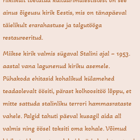
riiklikult toetatud kultuurimälestistest on see
ainus õigeusu kirik Eestis, mis on tänapäeval
täielikult erarahastuse ja talgutööga
restaureeritud.
Miikse kirik valmis sügaval Stalini ajal – 1953.
aastal vana lagunenud kiriku asemele.
Pühakoda ehitasid kohalikud külamehed
teadaolevalt öösiti, pärast kolhoositöö lõppu, et
mitte sattuda stalinliku terrori hammasrataste
vahele. Palgid tahuti päeval kusagil aida all
valmis ning öösel toksiti oma kohale. Võimud