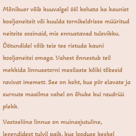
Mõnikuor võib kuuvalgel ööl kohata ka kaunist
kooljaneitsit või kuulda tornikeldrisse müüritud
neitsite sosinaid, mis ennustavad tulevikku.
Öötundidel võib teie tee ristuda kauni
kooljaneitsi omaga. Vahest õnnestub teil
mekkida linnusetorni mesilaste kõiki tõbesid
ravivat imemett. See on koht, kus piir elavate ja
surnute maailma vahel on õhuke kui raudrüü
plekk.
Vastseliina linnus on muinasjutuline,
legendidest tulvil paik, kus looduse keskel