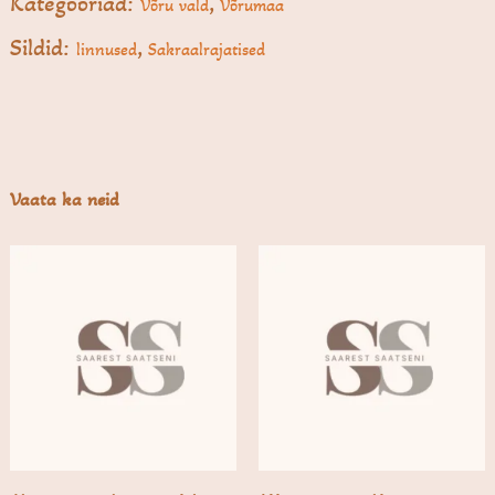
Kategooriad:
,
Võru vald
Võrumaa
Sildid:
,
linnused
Sakraalrajatised
Vaata ka neid