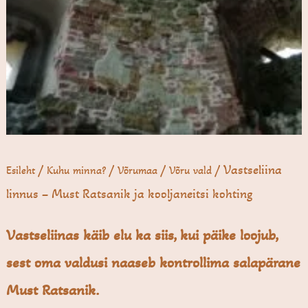
/
/
/
/ Vastseliina
Esileht
Kuhu minna?
Võrumaa
Võru vald
linnus – Must Ratsanik ja kooljaneitsi kohting
Vastseliinas käib elu ka siis, kui päike loojub,
sest oma valdusi naaseb kontrollima salapärane
Must Ratsanik.