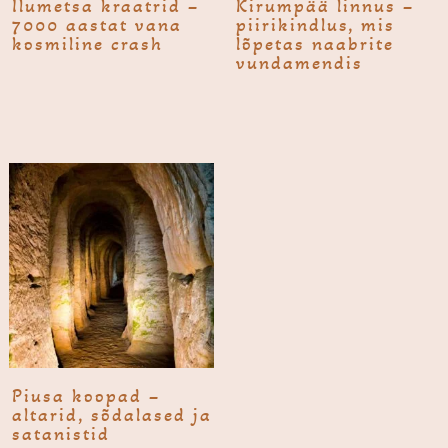
Ilumetsa kraatrid –
Kirumpää linnus –
7000 aastat vana
piirikindlus, mis
kosmiline crash
lõpetas naabrite
vundamendis
Piusa koopad –
altarid, sõdalased ja
satanistid