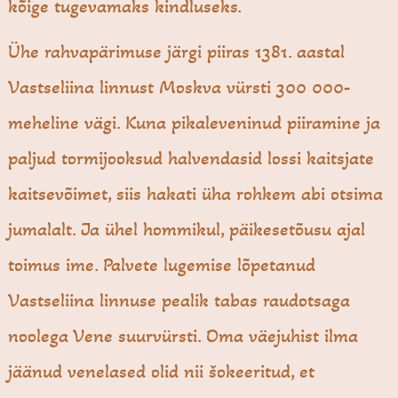
kõige tugevamaks kindluseks.
Ühe rahvapärimuse järgi piiras 1381. aastal
Vastseliina linnust Moskva vürsti 300 000-
meheline vägi. Kuna pikaleveninud piiramine ja
paljud tormijooksud halvendasid lossi kaitsjate
kaitsevõimet, siis hakati üha rohkem abi otsima
jumalalt. Ja ühel hommikul, päikesetõusu ajal
toimus ime. Palvete lugemise lõpetanud
Vastseliina linnuse pealik tabas raudotsaga
noolega Vene suurvürsti. Oma väejuhist ilma
jäänud venelased olid nii šokeeritud, et