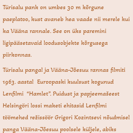
Türisalu pank on umbes 30 m kõrgune
paeplatoo, kust avaneb hea vaade nii merele kui
ka Vääna rannale. See on üks paremini
ligipääsetavaid loodusobjekte kõrgusega
piirkonnas.
Türisalu pangal ja Vääna-Jõesuu rannas filmiti
1963. aastal Euroopaski kuulsust kogunud
Lenfilmi “Hamlet”. Puidust ja papjeemašeest
Helsingöri lossi maketi ehitasid Lenfilmi
töömehed režissöör Grigori Kozintsevi nõudmisel
panga Vääna-Jõesuu poolsele küljele, abiks