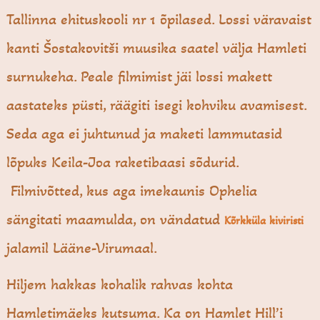
Tallinna ehituskooli nr 1 õpilased. Lossi väravaist
kanti Šostakovitši muusika saatel välja Hamleti
surnukeha. Peale filmimist jäi lossi makett
aastateks püsti, räägiti isegi kohviku avamisest.
Seda aga ei juhtunud ja maketi lammutasid
lõpuks Keila-Joa raketibaasi sõdurid.
Filmivõtted, kus aga imekaunis Ophelia
sängitati maamulda, on vändatud
Kõrkküla kiviristi
jalamil Lääne-Virumaal.
Hiljem hakkas kohalik rahvas kohta
Hamletimäeks kutsuma. Ka on Hamlet Hill’i