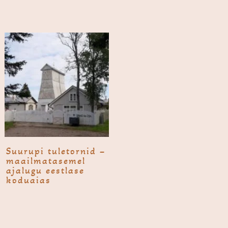
Suurupi tule­tornid –
maailma­tasemel
ajalugu eestlase
koduaias