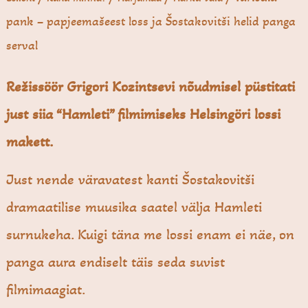
pank – papjeemašeest loss ja Šostakovitši helid panga
serval
Režissöör Grigori Kozintsevi nõudmisel püstitati
just siia “Hamleti” filmimiseks Helsingöri lossi
makett.
Just nende väravatest kanti Šostakovitši
dramaatilise muusika saatel välja Hamleti
surnukeha. Kuigi täna me lossi enam ei näe, on
panga aura endiselt täis seda suvist
filmimaagiat.