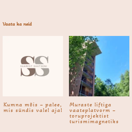
Vaata ka neid
Kumna mõis – palee,
Muraste liftiga
mis sündis valel ajal
vaateplat­vorm –
toruprojektist
turismi­magnetiks