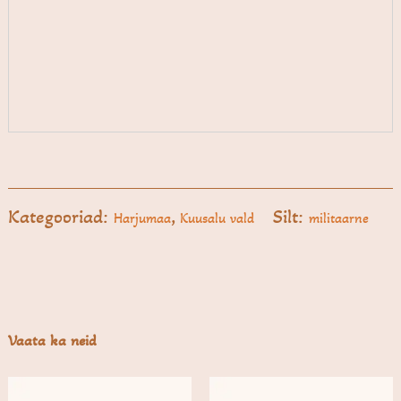
Kategooriad:
,
Silt:
Harjumaa
Kuusalu vald
militaarne
Vaata ka neid