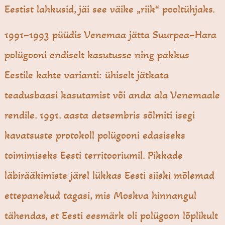
Eestist lahkusid, jäi see väike „riik“ pooltühjaks.
1991–1993 püüdis Venemaa jätta Suurpea–Hara
polügooni endiselt kasutusse ning pakkus
Eestile kahte varianti: ühiselt jätkata
teadusbaasi kasutamist või anda ala Venemaale
rendile. 1991. aasta detsembris sõlmiti isegi
kavatsuste protokoll polügooni edasiseks
toimimiseks Eesti territooriumil. Pikkade
läbirääkimiste järel lükkas Eesti siiski mõlemad
ettepanekud tagasi, mis Moskva hinnangul
tähendas, et Eesti eesmärk oli polügoon lõplikult