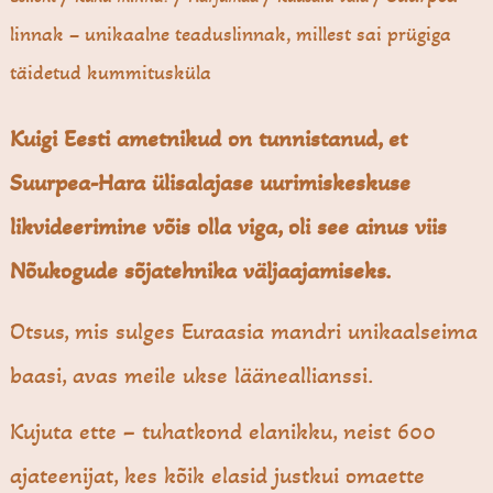
linnak – unikaalne teaduslinnak, millest sai prügiga
täidetud kummitusküla
Kuigi Eesti ametnikud on tunnistanud, et
Suurpea-Hara ülisalajase uurimiskeskuse
likvideerimine võis olla viga, oli see ainus viis
Nõukogude sõjatehnika väljaajamiseks.
Otsus, mis sulges Euraasia mandri unikaalseima
baasi, avas meile ukse lääneallianssi.
Kujuta ette – tuhatkond elanikku, neist 600
ajateenijat, kes kõik elasid justkui omaette