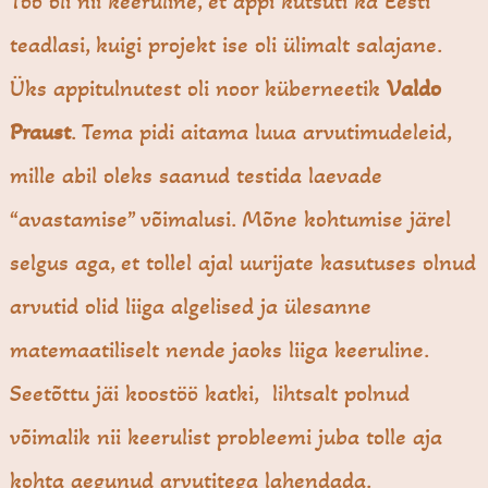
Töö oli nii keeruline, et appi kutsuti ka Eesti
teadlasi, kuigi projekt ise oli ülimalt salajane.
Üks appitulnutest oli noor küberneetik
Valdo
Praust
. Tema pidi aitama luua arvutimudeleid,
mille abil oleks saanud testida laevade
“avastamise” võimalusi. Mõne kohtumise järel
selgus aga, et tollel ajal uurijate kasutuses olnud
arvutid olid liiga algelised ja ülesanne
matemaatiliselt nende jaoks liiga keeruline.
Seetõttu jäi koostöö katki, lihtsalt polnud
võimalik nii keerulist probleemi juba tolle aja
kohta aegunud arvutitega lahendada.