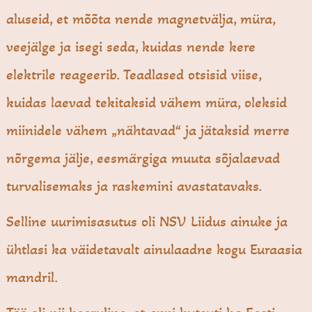
aluseid, et mõõta nende magnetvälja, müra,
veejälge ja isegi seda, kuidas nende kere
elektrile reageerib. Teadlased otsisid viise,
kuidas laevad tekitaksid vähem müra, oleksid
miinidele vähem „nähtavad“ ja jätaksid merre
nõrgema jälje, eesmärgiga muuta sõjalaevad
turvalisemaks ja raskemini avastatavaks.
Selline uurimisasutus oli NSV Liidus ainuke ja
ühtlasi ka väidetavalt ainulaadne kogu Euraasia
mandril.