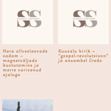
Hara allvee­laevade
Kuusalu kirik –
sadam –
“gospel-revolutsioon”
magnetväljade
ja ansambel Credo
kustutamine ja
merre varisenud
ajalugu