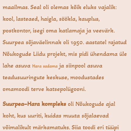
maailmas. Seal oli olemas kõik eluks vajalik:
kool, lasteaed, haigla, söökla, kauplus,
postkontor, isegi oma katlamaja ja veevärk.
Suurpea sõjaväelinnak oli 1950. aastatel rajatud
Nõukogude Liidu projekt, mis pidi ühendama üle
lahe asuva
ja siinpool asuva
Hara sadama
teadusuuringute keskuse, moodustades
omamoodi terve katsepolügooni.
Suurpea–Hara kompleks
oli Nõukogude ajal
koht, kus uuriti, kuidas muuta sõjalaevad
võimalikult märkamatuks. Siia toodi eri tüüpi