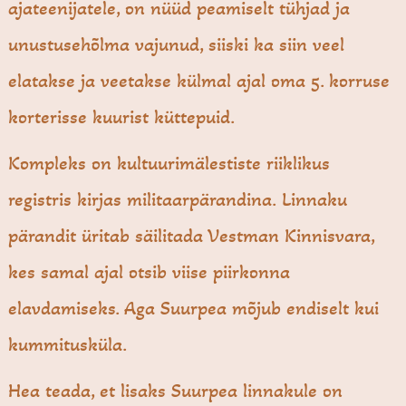
ajateenijatele, on nüüd peamiselt tühjad ja
unustusehõlma vajunud, siiski ka siin veel
elatakse ja veetakse külmal ajal oma 5. korruse
korterisse kuurist küttepuid.
Kompleks on kultuurimälestiste riiklikus
registris kirjas militaarpärandina. Linnaku
pärandit üritab säilitada Vestman Kinnisvara,
kes samal ajal otsib viise piirkonna
elavdamiseks. Aga Suurpea mõjub endiselt kui
kummitusküla.
Hea teada, et lisaks Suurpea linnakule on