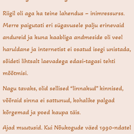
Riigil oli aga ka teine lahendus – inimressurss.
Merre paigutati eri sügavusele palju erinevaid
andureid ja kuna kaabliga andmeside oli veel
haruldane ja internetist ei osatud isegi unistada,
sõideti lihtsalt laevadega edasi-tagasi tehti
mõõtmisi.
Nagu tavaks, olid sellised “linnakud” kinnised,
võõraid sinna ei sattunud, kohalike palgad
kõrgemad ja poed kaupa täis.
Ajad muutusid. Kui Nõukogude väed 1990-ndatel