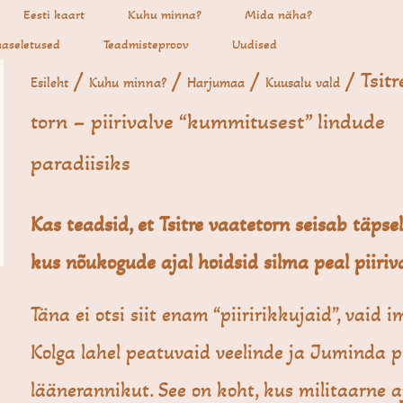
Eesti kaart
Kuhu minna?
Mida näha?
aseletused
Teadmisteproov
Uudised
/
/
/
/ Tsitr
Esileht
Kuhu minna?
Harjumaa
Kuusalu vald
torn – piirivalve “kummitusest” lindude
paradiisiks
Kas teadsid, et Tsitre vaatetorn seisab täpsel
kus nõukogude ajal hoidsid silma peal piiriv
Täna ei otsi siit enam “piiririkkujaid”, vaid 
Kolga lahel peatuvaid veelinde ja Juminda p
läänerannikut. See on koht, kus militaarne a