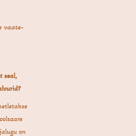
e vaate­
t seal,
alvurid?
imetletakse
oolsaare
jalugu on