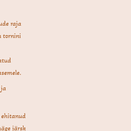
ude raja
 tornini
i
atud
asemele.
 ja
n ehitanud
mäge järsk