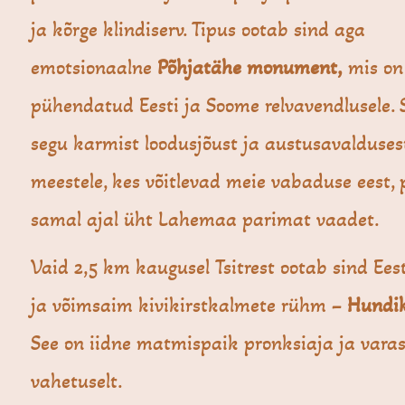
ja kõrge klindiserv. Tipus ootab sind aga
emotsionaalne
Põhjatähe monument,
mis on
pühendatud Eesti ja Soome relvavendlusele. 
segu karmist loodusjõust ja austusavalduses
meestele, kes võitlevad meie vabaduse eest,
samal ajal üht Lahemaa parimat vaadet.
Vaid 2,5 km kaugusel Tsitrest ootab sind Ees
ja võimsaim kivikirstkalmete rühm –
Hundi
See on iidne matmispaik pronksiaja ja vara
vahetuselt.