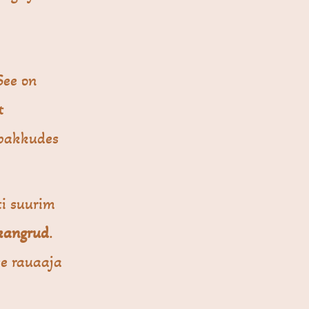
See on
t
 pakkudes
ti suurim
kangrud
.
se rauaaja