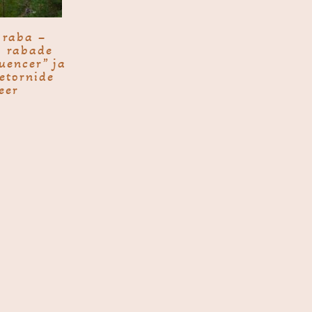
 raba –
i rabade
luencer” ja
etornide
eer