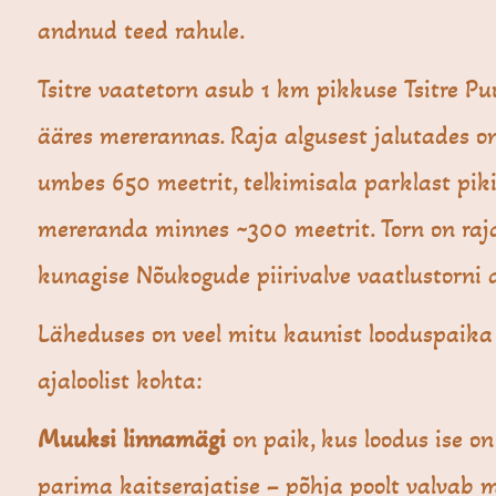
andnud teed rahule.
Tsitre vaatetorn asub 1 km pikkuse Tsitre Pu
ääres mererannas. Raja algusest jalutades on
umbes 650 meetrit, telkimisala parklast pik
mereranda minnes ~300 meetrit. Torn on raj
kunagise Nõukogude piirivalve vaatlustorni 
Läheduses on veel mitu kaunist looduspaika
ajaloolist kohta:
Muuksi linnamägi
on paik, kus loodus ise o
parima kaitserajatise – põhja poolt valvab 