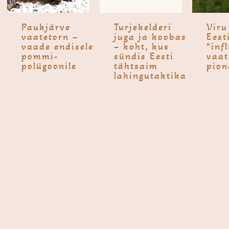
Pauk­järve
Turjekel­deri
Viru
vaate­torn –
juga ja koobas
Eest
vaade endisele
– koht, kus
“inf
pommi-
sündis Eesti
vaat
polügoonile
tähtsaim
pion
lahingutaktika