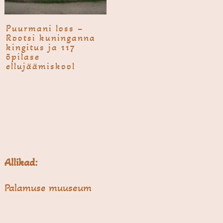
Puurma­ni loss –
Rootsi kuninganna
kingitus ja 117
õpilase
ellujäämiskool
Allikad:
Palamuse muuseum