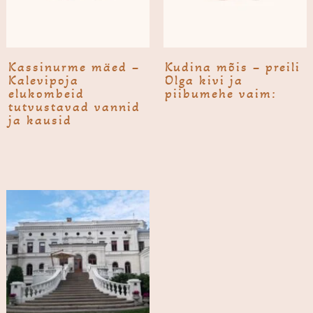
Kassi­nurme mäed –
Kudina mõis – preili
Kalevipoja
Olga kivi ja
elukombeid
piibumehe vaim:
tutvustavad vannid
ja kausid