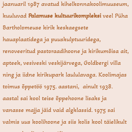
jaanuaril 1987 avatud kihelkonnakoolimuuseum,
kuuluvad
Palamuse kultuurikompleksi
veel Püha
Bartholomeuse kirik keskaegsete
hauaplaatidega ja puuskulptuuridega,
renoveeritud pastoraadihoone ja kirikumõisa ait,
apteek, vesiveski veskijärvega, Goldbergi villa
ning ja iidne kirikupark laululavaga. Koolimajas
toimus õppetöö 1975. aastani, ainult 1938.
aastal sai kool teise õppehoone lisaks ja
vanasse majja jäid vaid algklassid. 1975 sai
valmis uus koolihoone ja siis kolis kool täielikult