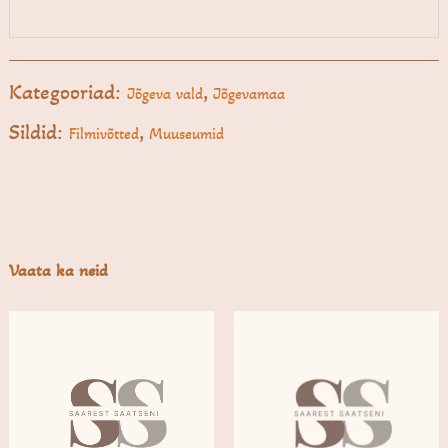
Kategooriad:
,
Jõgeva vald
Jõgevamaa
Sildid:
,
Filmivõtted
Muuseumid
Vaata ka neid