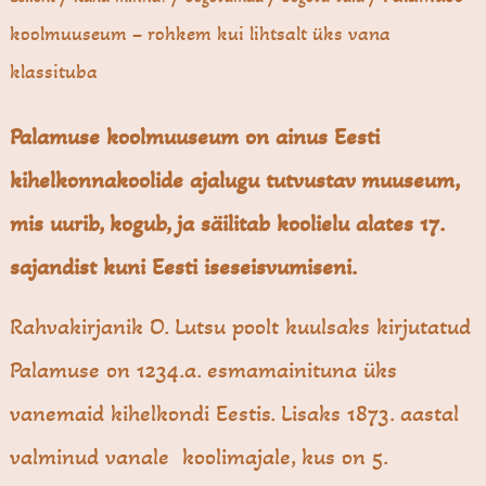
kool­muuseum – rohkem kui lihtsalt üks vana
klassituba
Palamuse koolmuuseum on
ainus Eesti
kihelkonnakoolide ajalugu tutvustav muuseum,
mis uurib, kogub, ja säilitab koolielu alates 17.
sajandist kuni Eesti iseseisvumiseni.
Rahvakirjanik O. Lutsu poolt kuulsaks kirjutatud
Palamuse on 1234.a. esmamainituna üks
vanemaid kihelkondi Eestis. Lisaks 1873. aastal
valminud vanale koolimajale, kus on 5.