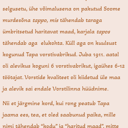
selgusetu, ühe võimalusena on pakutud Soome
murdesõna
tappo, mis
tähendab taraga
ümbritsetud haritavat maad, karjala
tapos
tähendab aga elukohta. Küll aga on kuulsust
kogunud Tapa vorstivabrikud. Juba 1911. aatal
oli alevikus koguni 6 vorstivabrikut, igaühes 6-12
töötajat. Vorstide kvaliteet oli kiidetud üle maa
ja alevik sai endale Vorstilinna hüüdnime.
Nii et järgmine kord, kui rong peatub Tapa
jaama ees, tea, et oled saabunud paika, mille
nimi tähendab “kodu” ja “haritud maad”, mitte