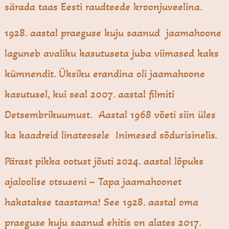
särada taas Eesti raudteede kroonjuveelina.
1928. aastal praeguse kuju saanud jaamahoone
laguneb avaliku kasutuseta juba viimased kaks
kümnendit. Üksiku erandina oli jaamahoone
kasutusel, kui seal 2007. aastal filmiti
Detsembrikuumust. Aastal 1968 võeti siin üles
ka kaadreid linateosele Inimesed sõdurisinelis.
Pärast pikka ootust jõuti 2024. aastal lõpuks
ajaloolise otsuseni – Tapa jaamahoonet
hakatakse taastama! See 1928. aastal oma
praeguse kuju saanud ehitis on alates 2017.