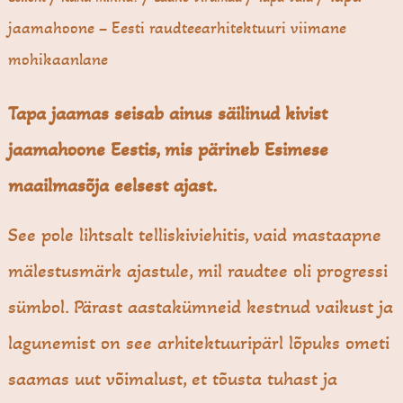
jaama­hoone – Eesti raudteearhitektuuri viimane
mohikaanlane
Tapa jaamas seisab ainus säilinud kivist
jaamahoone Eestis, mis pärineb Esimese
maailmasõja eelsest ajast.
See pole lihtsalt telliskiviehitis, vaid mastaapne
mälestusmärk ajastule, mil raudtee oli progressi
sümbol. Pärast aastakümneid kestnud vaikust ja
lagunemist on see arhitektuuripärl lõpuks ometi
saamas uut võimalust, et tõusta tuhast ja