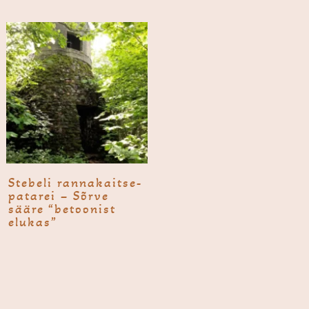
Stebeli ranna­kaitse­
pata­rei – Sõrve
sääre “betoonist
elukas”