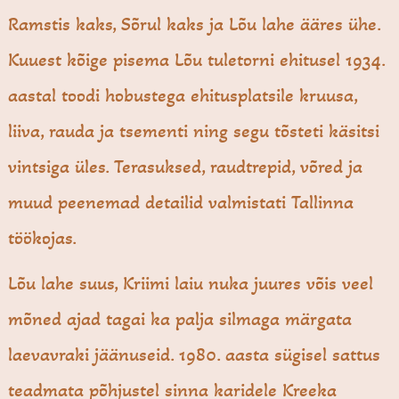
Ramstis kaks, Sõrul kaks ja Lõu lahe ääres ühe.
Kuuest kõige pisema Lõu tuletorni ehitusel 1934.
aastal toodi hobustega ehitusplatsile kruusa,
liiva, rauda ja tsementi ning segu tõsteti käsitsi
vintsiga üles. Terasuksed, raudtrepid, võred ja
muud peenemad detailid valmistati Tallinna
töökojas.
Lõu lahe suus, Kriimi laiu nuka juures võis veel
mõned ajad tagai ka palja silmaga märgata
laevavraki jäänuseid. 1980. aasta sügisel sattus
teadmata põhjustel sinna karidele Kreeka