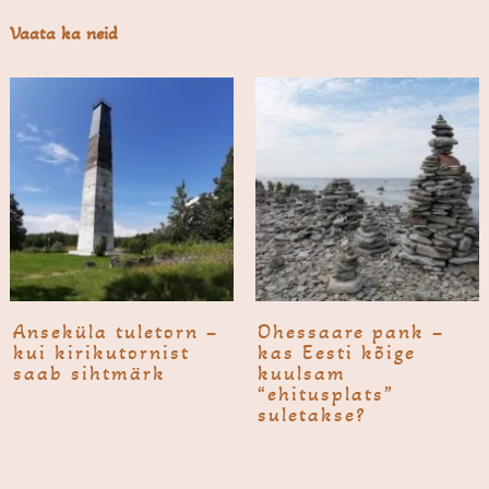
Vaata ka neid
Anse­küla tuletorn –
Ohes­saare pank –
kui kirikutornist
kas Eesti kõige
saab sihtmärk
kuulsam
“ehitusplats”
suletakse?