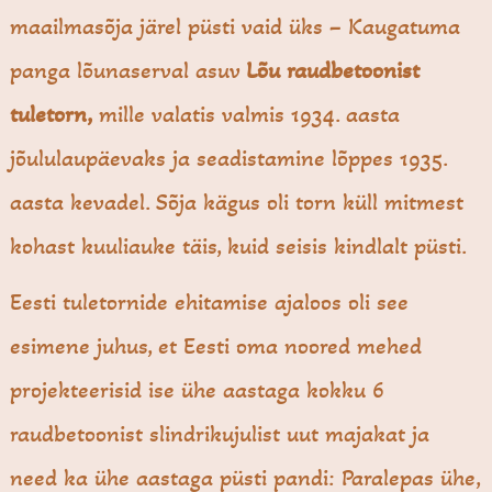
maailmasõja järel püsti vaid üks – Kaugatuma
panga lõunaserval asuv
Lõu raudbetoonist
tuletorn,
mille valatis valmis 1934. aasta
jõululaupäevaks ja seadistamine lõppes 1935.
aasta kevadel. Sõja kägus oli torn küll mitmest
kohast kuuliauke täis, kuid seisis kindlalt püsti.
Eesti tuletornide ehitamise ajaloos oli see
esimene juhus, et Eesti oma noored mehed
projekteerisid ise ühe aastaga kokku 6
raudbetoonist slindrikujulist uut majakat ja
need ka ühe aastaga püsti pandi: Paralepas ühe,