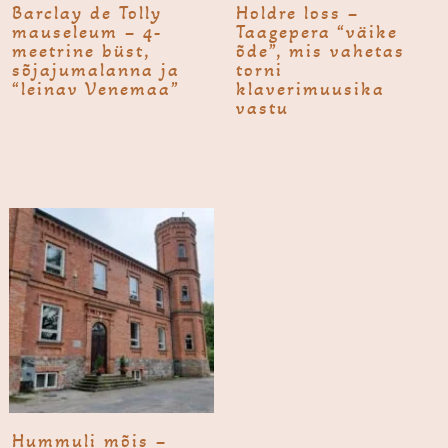
Barclay de Tolly
Holdre loss –
mauseleum – 4-
Taagepera “väike
meetrine büst,
õde”, mis vahetas
sõjajumalanna ja
torni
“leinav Venemaa”
klaverimuusika
vastu
Hummu­li mõis –