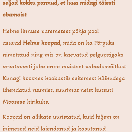
seljad kokku pannud, et luua midagi täiesti
ebamaist
Helme linnuse varemetest põhja pool
asuvad
Helme koopad
, mida on ka Põrguks
nimetatud ning mis on kaevatud pelgupaigaks
arvatavasti juba enne muistset vabadusvõitlust.
Kunagi koosnes koobastik seitsmest käikudega
ühendatud ruumist, suurimat neist kutsuti
Moosese kirikuks.
Koopad on allikate uuristatud, kuid hiljem on
inimesed neid laiendanud ja kasutanud