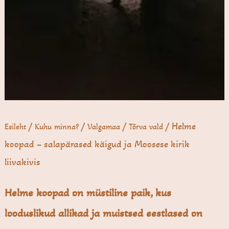
/
/
/
/ Helme
Esileht
Kuhu minna?
Valgamaa
Tõrva vald
koopad – salapärased käigud ja Moosese kirik
liivakivis
Helme koopad on müstiline paik, kus
looduslikud allikad ja muistsed eestlased on