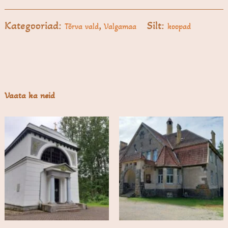
Kategooriad:
,
Silt:
Tõrva vald
Valgamaa
koopad
Vaata ka neid