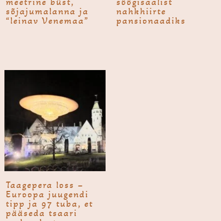
meetrine büst,
söögisaalist
sõjajumalanna ja
nahkhiirte
“leinav Venemaa”
pansionaadiks
Taagepe­ra loss –
Euroopa juugendi
tipp ja 97 tuba, et
pääseda tsaari