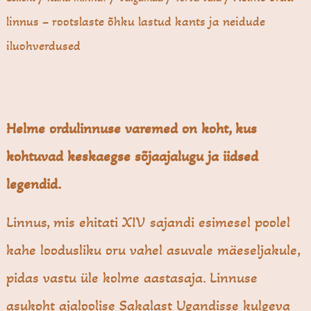
linnus – rootslaste õhku lastud kants ja neidude
iluohverdused
Helme ordulinnuse varemed on koht, kus
kohtuvad keskaegse sõjaajalugu ja iidsed
legendid.
Linnus, mis ehitati XIV sajandi esimesel poolel
kahe loodusliku oru vahel asuvale mäeseljakule,
pidas vastu üle kolme aastasaja. Linnuse
asukoht ajaloolise Sakalast Ugandisse kulgeva