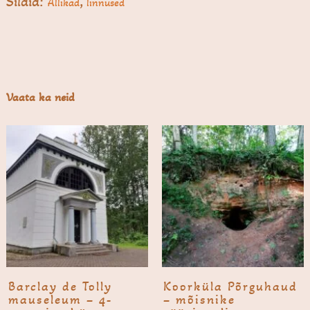
Sildid:
,
Allikad
linnused
Vaata ka neid
Barclay de Tolly
Koorküla Põrgu­haud
mauseleum – 4-
– mõisnike