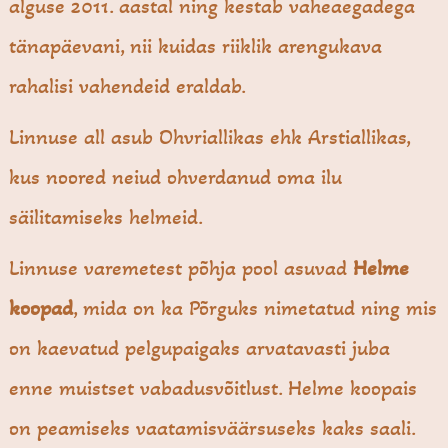
alguse 2011. aastal ning kestab vaheaegadega
tänapäevani, nii kuidas riiklik arengukava
rahalisi vahendeid eraldab.
Linnuse all asub Ohvriallikas ehk Arstiallikas,
kus noored neiud ohverdanud oma ilu
säilitamiseks helmeid.
Linnuse varemetest põhja pool asuvad
Helme
koopad
, mida on ka Põrguks nimetatud ning mis
on kaevatud pelgupaigaks arvatavasti juba
enne muistset vabadusvõitlust. Helme koopais
on peamiseks vaatamisväärsuseks kaks saali.