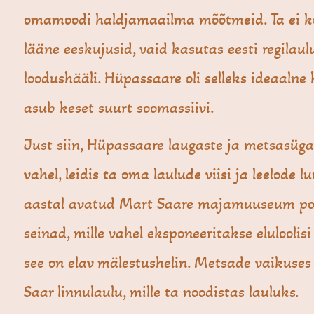
omamoodi haldjamaailma mõõtmeid. Ta ei k
lääne eeskujusid, vaid kasutas eesti regilaul
loodushääli. Hüpassaare oli selleks ideaalne 
asub keset suurt soomassiivi.
Just siin, Hüpassaare laugaste ja metsasüg
vahel, leidis ta oma laulude viisi ja leelode lu
aastal avatud Mart Saare majamuuseum pole
seinad, mille vahel eksponeeritakse eluloolis
see on elav mälestushelin. Metsade vaikuses
Saar linnulaulu, mille ta noodistas lauluks.