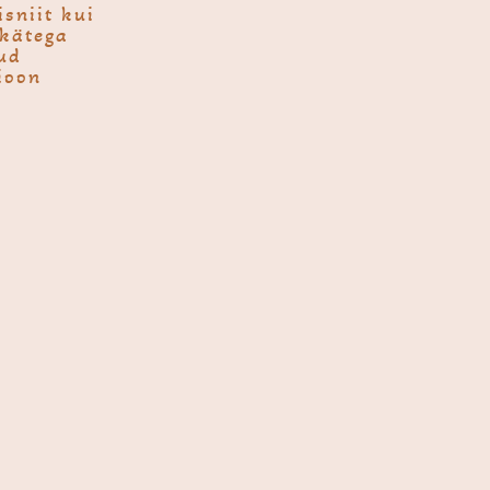
isniit kui
kätega
ud
sioon