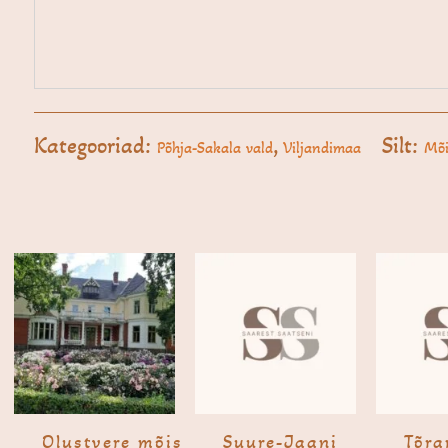
Kategooriad:
,
Silt:
Põhja-Sakala vald
Viljandimaa
Mõi
Olustve­re mõis
Suure-Jaani
Tõra