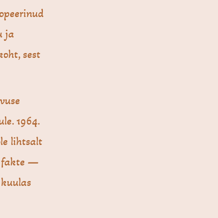
opeerinud
u ja
koht, sest
avuse
ule. 1964.
 lihtsalt
i fakte —
 kuulas