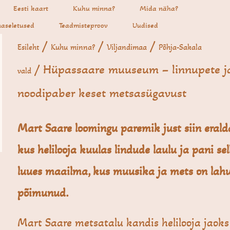
Eesti kaart
Kuhu minna?
Mida näha?
aseletused
Teadmisteproov
Uudised
/
/
/
Esileht
Kuhu minna?
Viljandimaa
Põhja-Sakala
/ Hüpassaare muuseum – linnupete j
vald
noodipaber keset metsasügavust
Mart Saare loomingu paremik just siin erald
kus helilooja kuulas lindude laulu ja pani sell
luues maailma, kus muusika ja mets on lah
põimunud.
Mart Saare metsatalu kandis helilooja jaoks