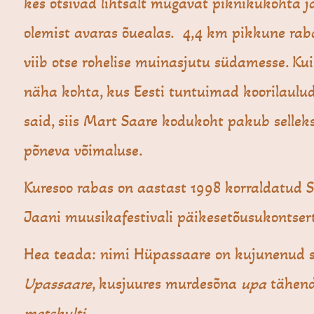
kes otsivad lihtsalt mugavat piknikukohta j
olemist avaras õuealas. 4,4 km pikkune ra
viib otse rohelise muinasjutu südamesse. Kui
näha kohta, kus Eesti tuntuimad koorilaulud
said, siis Mart Saare kodukoht pakub selleks
põneva võimaluse.
Kuresoo rabas on aastast 1998 korraldatud 
Jaani muusikafestivali päikesetõusukontser
Hea teada: nimi Hüpassaare on kujunenud 
Upassaare
, kusjuures murdesõna
upa
tähen
metskulti.