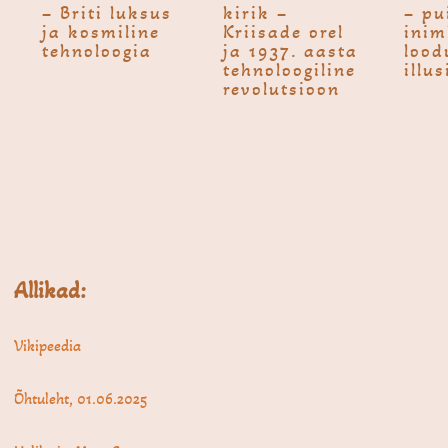
– Briti luksus
kirik –
– pu
ja kosmiline
Kriisade orel
inim
tehnoloogia
ja 1937. aasta
lood
tehnoloogiline
illu
revolutsioon
Allikad:
Vikipeedia
Õhtuleht, 01.06.2025