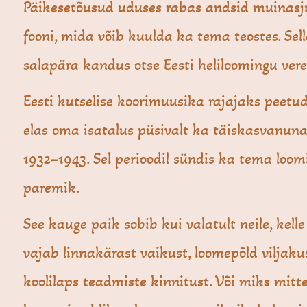
Päikesetõusud uduses rabas andsid muinasju
fooni, mida võib kuulda ka tema teostes. Sel
salapära kandus otse Eesti heliloomingu vere
Eesti kutselise koorimuusika rajajaks peetud 
elas oma isatalus püsivalt ka täiskasvanuna
1932–1943. Sel perioodil sündis ka tema loo
paremik.
See kauge paik sobib kui valatult neile, kelle
vajab linnakärast vaikust, loomepõld viljaku
koolilaps teadmiste kinnitust. Või miks mitte