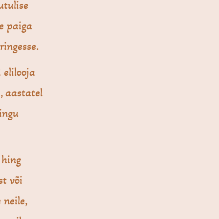
tulise
le paiga
ringesse.
elilooja
, aastatel
mingu
 hing
st või
 neile,