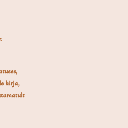
a
atuses,
e kirja,
utamatult