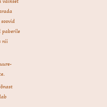
a vaikset
barada
 soovid
 paberile
 nii
Suure-
te.
sõnast
dab