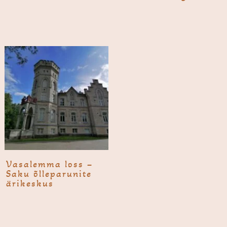
Vasa­lemma loss –
Saku õlleparunite
ärikeskus