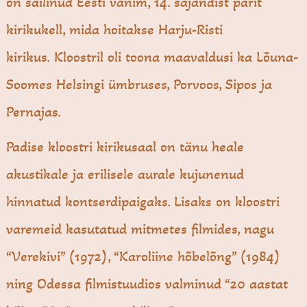
on säilinud Eesti vanim, 14. sajandist pärit
kirikukell, mida hoitakse Harju-Risti
kirikus. Kloostril oli toona maavaldusi ka Lõuna-
Soomes Helsingi ümbruses, Porvoos, Sipos ja
Pernajas.
Padise kloostri kirikusaal on tänu heale
akustikale ja erilisele aurale kujunenud
hinnatud kontserdipaigaks. Lisaks on kloostri
varemeid kasutatud mitmetes filmides, nagu
“Verekivi” (1972), “Karoliine hõbelõng” (1984)
ning Odessa filmistuudios valminud “20 aastat