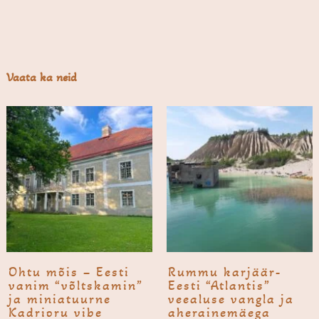
Vaata ka neid
Ohtu mõis – Eesti
Rummu karjäär-
vanim “võltskamin”
Eesti “Atlantis”
ja miniatuurne
veealuse vangla ja
Kadrioru vibe
aherainemäega